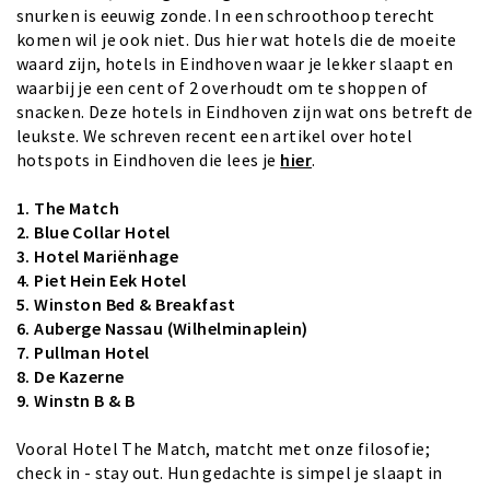
snurken is eeuwig zonde. In een schroothoop terecht
komen wil je ook niet. Dus hier wat hotels die de moeite
waard zijn, hotels in Eindhoven waar je lekker slaapt en
waarbij je een cent of 2 overhoudt om te shoppen of
snacken. Deze hotels in Eindhoven zijn wat ons betreft de
leukste. We schreven recent een artikel over hotel
hotspots in Eindhoven die lees je
hier
.
1.
The Match
2.
Blue Collar Hotel
3.
Hotel Mariënhage
4.
Piet Hein Eek Hotel
5.
Winston Bed & Breakfast
6.
Auberge Nassau (Wilhelminaplein)
7.
Pullman Hotel
8.
De Kazerne
9. Winstn B & B
Vooral Hotel The Match, matcht met onze filosofie;
check in - stay out. Hun gedachte is simpel je slaapt in