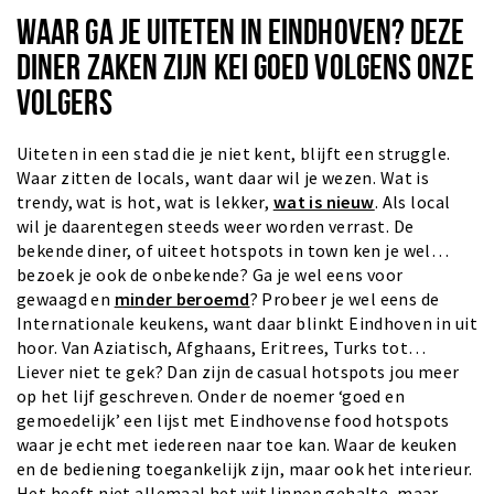
WAAR GA JE UITETEN IN EINDHOVEN? DEZE
DINER ZAKEN ZIJN KEI GOED VOLGENS ONZE
VOLGERS
Uiteten in een stad die je niet kent, blijft een struggle.
Waar zitten de locals, want daar wil je wezen. Wat is
trendy, wat is hot, wat is lekker,
wat is nieuw
. Als local
wil je daarentegen steeds weer worden verrast. De
bekende diner, of uiteet hotspots in town ken je wel…
bezoek je ook de onbekende? Ga je wel eens voor
gewaagd en
minder beroemd
? Probeer je wel eens de
Internationale keukens, want daar blinkt Eindhoven in uit
hoor. Van Aziatisch, Afghaans, Eritrees, Turks tot…
Liever niet te gek? Dan zijn de casual hotspots jou meer
op het lijf geschreven. Onder de noemer ‘goed en
gemoedelijk’ een lijst met Eindhovense food hotspots
waar je echt met iedereen naar toe kan. Waar de keuken
en de bediening toegankelijk zijn, maar ook het interieur.
Het heeft niet allemaal het wit linnen gehalte, maar