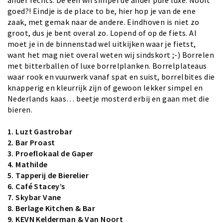
ander rechts. De een wil simpel de ander pure luxe. Nooit
goed?! Eindje is de place to be, hier hop je van de ene
zaak, met gemak naar de andere. Eindhoven is niet zo
groot, dus je bent overal zo. Lopend of op de fiets. Al
moet je in de binnenstad wel uitkijken waar je fietst,
want het mag niet overal weten wij sindskort ;-) Borrelen
met bitterballen of luxe borrelplanken. Borrelplateaus
waar rook en vuurwerk vanaf spat en suist, borrelbites die
knapperig en kleurrijk zijn of gewoon lekker simpel en
Nederlands kaas… beetje mosterd erbij en gaan met die
bieren.
1. Luzt Gastrobar
2.
Bar Proast
3.
Proeflokaal de Gaper
4.
Mathilde
5. Tapperij de
Bierelier
6.
Café Stacey’s
7.
Skybar Vane
8.
Berlage Kitchen & Bar
9.
KEVN Kelderman & Van Noort