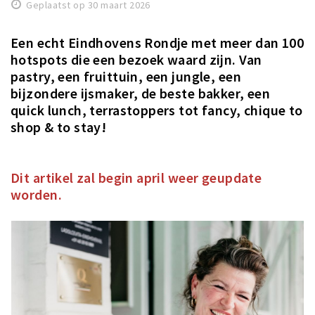
Geplaatst op 30 maart 2026
Winkels
Een echt Eindhovens Rondje met meer dan 100
Werken
hotspots die een bezoek waard zijn. Van
Aanbiedingen
pastry, een fruittuin, een jungle, een
bijzondere ijsmaker, de beste bakker, een
Ook reclame maken?
quick lunch, terrastoppers tot fancy, chique to
Over Eindhovens Rondje
shop & to stay!
Inloggen
Dit artikel zal begin april weer geupdate
worden.