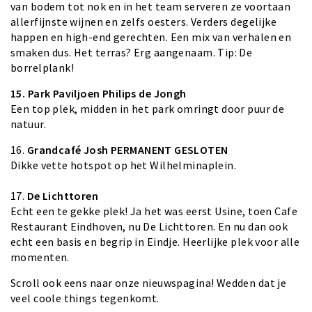
van bodem tot nok en in het team serveren ze voortaan
allerfijnste wijnen en zelfs oesters. Verders degelijke
happen en high-end gerechten. Een mix van verhalen en
smaken dus. Het terras? Erg aangenaam. Tip: De
borrelplank!
15. Park Paviljoen Philips de Jongh
Een top plek, midden in het park omringt door puur de
natuur.
16.
Grandcafé Josh
PERMANENT GESLOTEN
Dikke vette hotspot op het Wilhelminaplein.
17.
De Lichttoren
Echt een te gekke plek! Ja het was eerst Usine, toen Cafe
Restaurant Eindhoven, nu De Lichttoren. En nu dan ook
echt een basis en begrip in Eindje. Heerlijke plek voor alle
momenten.
Scroll ook eens naar onze
nieuwspagina
! Wedden dat je
veel coole things tegenkomt.