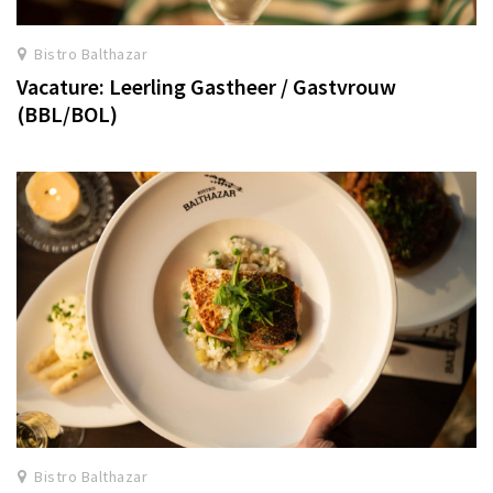
Winkels
Bistro Balthazar
Werken
Vacature: Leerling Gastheer / Gastvrouw
Aanbiedingen
(BBL/BOL)
Ook reclame maken?
Over Eindhovens Rondje
Inloggen
Bistro Balthazar