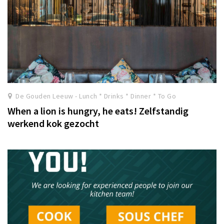
De Gouden Leeuw - Lunch * Drinks * Dinner * To Go
When a lion is hungry, he eats! Zelfstandig
werkend kok gezocht