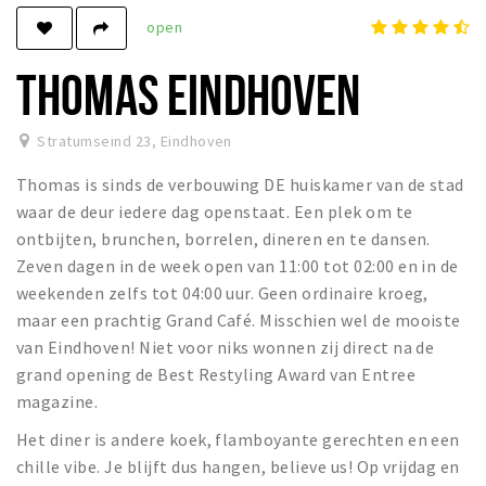
open
Winkels
Werken
THOMAS EINDHOVEN
Aanbiedingen
Stratumseind 23
,
Eindhoven
Ook reclame maken?
Thomas is sinds de verbouwing DE huiskamer van de stad
Over Eindhovens Rondje
waar de deur iedere dag openstaat. Een plek om te
ontbijten, brunchen, borrelen, dineren en te dansen.
Inloggen
Zeven dagen in de week open van 11:00 tot 02:00 en in de
weekenden zelfs tot 04:00 uur. Geen ordinaire kroeg,
maar een prachtig Grand Café. Misschien wel de mooiste
van Eindhoven! Niet voor niks wonnen zij direct na de
grand opening de Best Restyling Award van Entree
magazine.
Het diner is andere koek, flamboyante gerechten en een
chille vibe. Je blijft dus hangen, believe us! Op vrijdag en