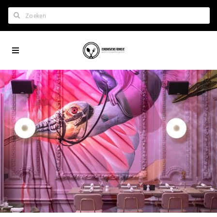
Zoeken
Eindhoven
Home
City
Wil je hiertussen?
App
Het laatste nieuws in Eindhoven
Lijstjes met Eindhoven tips
Roddels...
Restaurants en meer
Agenda
Hotels
Eindhovense Rondjes
Te koop en te huur