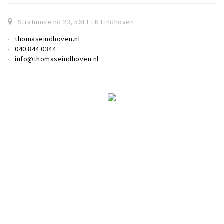
Stratumseind 23
,
5611 EN
Eindhoven
thomaseindhoven.nl
040 844 0344
info@thomaseindhoven.nl