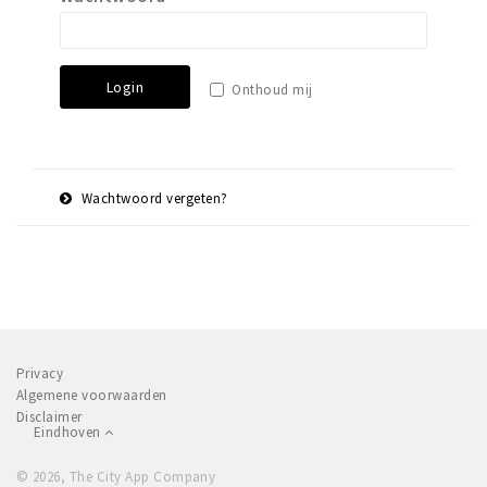
Winkels
Werken
Login
Onthoud mij
Aanbiedingen
Ook reclame maken?
Over Eindhovens Rondje
Wachtwoord vergeten?
E-
Herstel
Inloggen
mail
adres
Privacy
Algemene voorwaarden
Disclaimer
Eindhoven
© 2026, The City App Company