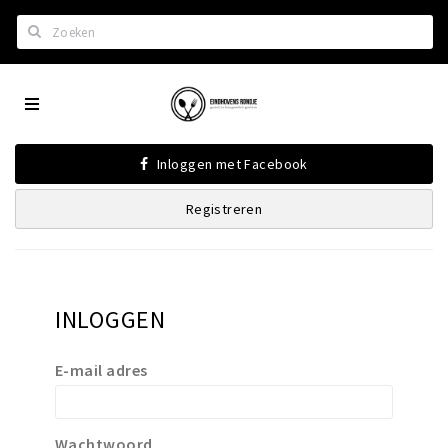
Zoeken
Eindhoven
Home
City
Wil je hiertussen?
App
Inloggen met Facebook
Het laatste nieuws in Eindhoven
Registreren
Lijstjes met Eindhoven tips
Roddels...
Restaurants en meer
INLOGGEN
Agenda
Hotels
E-mail adres
Eindhovense Rondjes
Te koop en te huur
Wachtwoord