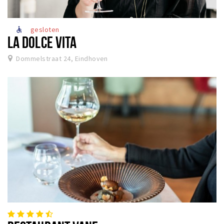
gesloten
accessible
LA DOLCE VITA
Dommelstraat 24, Eindhoven