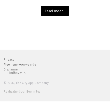
Laad meer...
Privacy
Algemene voorwaarden
Disclaimer
Eindhoven
© 2026, The City App Company
Realisatie door Beer n tea