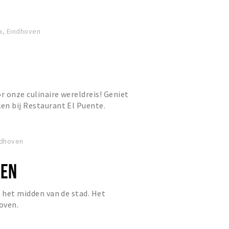
a, Eindhoven
r onze culinaire wereldreis! Geniet
en bij Restaurant El Puente.
ndhoven
REN
n het midden van de stad. Het
oven.