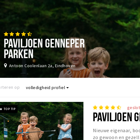
PAVILJOEN GENNEPER
PARKEN
Antoon Coolenlaan 2a, Eindhoven
rteren op
volledigheid profiel
geslo
TOP TIP
rade
PAVILJOEN 
Nieuwe eigenaar, bo
zo gewoon en gezelli