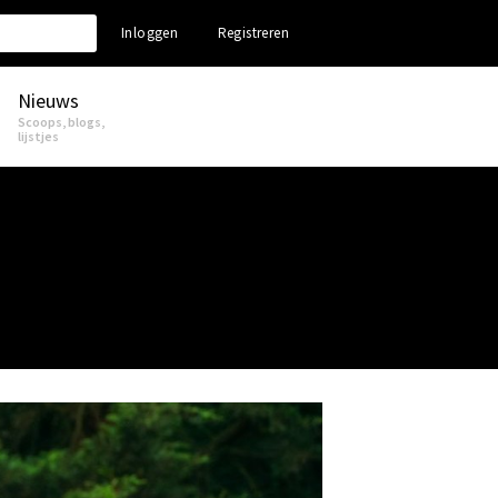
Inloggen
Registreren
Nieuws
Scoops, blogs,
lijstjes