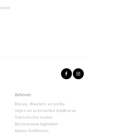
hoven
Beleven
Musea, theaters en podia
Uitjes en activiteiten Eindhoven
Toeristische routes
Bezienswaardigheden
Natuur Eindhoven