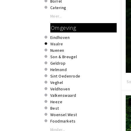
Borrel
Catering
Diner
Meer...
Groepen
Omgeving
Koffie
Lunch
Eindhoven
Ontbijt
Waalre
Private dining
Nuenen
Thuisbezorgd
Son & Breugel
Maandag
Geldrop
Dinsdag
Helmond
Woensdag
Sint Oedenrode
Donderdag
So
Veghel
Vrijdag
Veldhoven
Zaterdag
Valkenswaard
Zondag
Heeze
g
Best
Woensel West
Foodmarkets
Minder...