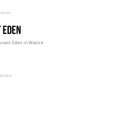
dhoven
 EDEN
aurant Eden in Waalre
 Waalre