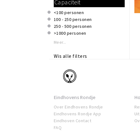
Capaciteit
Veganistisch
WiFi
Vegetarisch
<100 personen
Vietnamees
100 - 250 personen
Vis
250 - 500 personen
Vlees & barbecue
>1000 personen
Meer...
Wis alle filters
Eindhoven
Eindhovens Rondje
Ho
Over Eindhovens Rondje
Re
Eindhovens Rondje App
Ui
Eindhoven Contact
Ov
FAQ