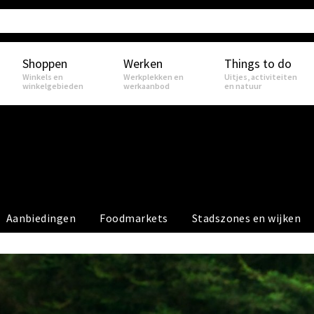
Shoppen
Werken
Things to do
Winkels en
Werkplekken en
Uitjes, activiteiten
winkelgebieden
werkaanbod
en natuur
Aanbiedingen
Foodmarkets
Stadszones en wijken