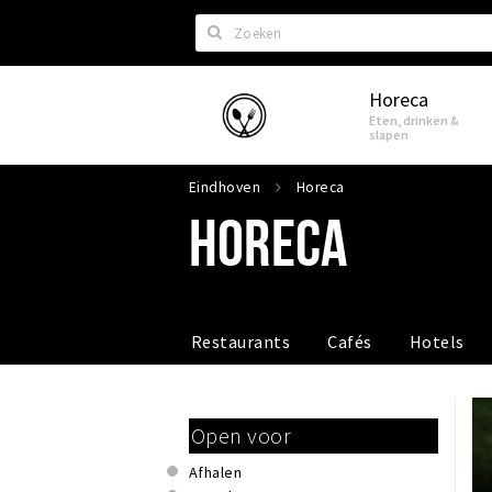
Zoeken
Horeca
Eindhoven
Eten, drinken &
slapen
Eindhoven
Horeca
HORECA
Restaurants
Cafés
Hotels
Open voor
Afhalen