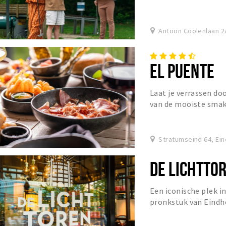
Antoon Coolenlaan 2
EL PUENTE
Laat je verrassen doo
van de mooiste smak
Stratumseind 64, Ei
DE LICHTTO
Een iconische plek i
pronkstuk van Eindh