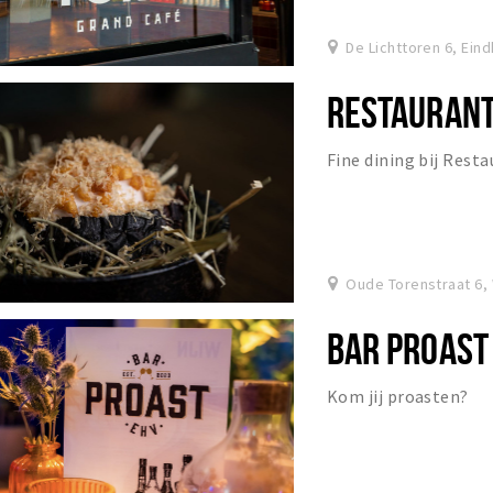
De Lichttoren 6, Ein
RESTAURANT
Fine dining bij Rest
Oude Torenstraat 6,
BAR PROAST
Kom jij proasten?