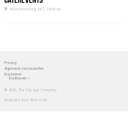
Nuenenseweg 167, Geldrop
Privacy
Algemene voorwaarden
Disclaimer
Eindhoven
© 2026, The City App Company
Realisatie door Beer n tea