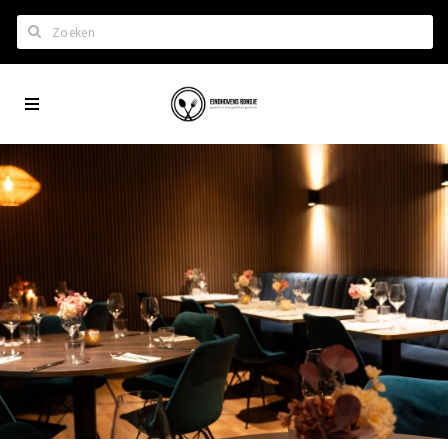
Zoeken
Eindhoven
Home
City
Wil je hiertussen?
App
Het laatste nieuws in Eindhoven
Lijstjes met Eindhoven tips
Roddels...
Restaurants en meer
Agenda
Hotels
Eindhovense Rondjes
Te koop en te huur