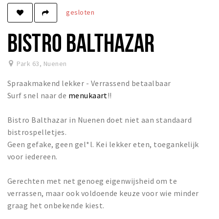
gesloten
Winkels
Werken
BISTRO BALTHAZAR
Aanbiedingen
Park 63
,
Nuenen
Ook reclame maken?
Spraakmakend lekker - Verrassend betaalbaar
Over Eindhovens Rondje
Surf snel naar de
menukaart
!!
Inloggen
Bistro Balthazar in Nuenen doet niet aan standaard
bistrospelletjes.
Geen gefake, geen gel*l. Kei lekker eten, toegankelijk
voor iedereen.
Gerechten met net genoeg eigenwijsheid om te
verrassen, maar ook voldoende keuze voor wie minder
graag het onbekende kiest.