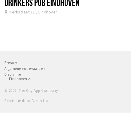
DRINKERS PUB EINDHOVEN
Kerkstraat 11 , Eindhoven
Privacy
Algemene voorwaarden
Disclaimer
Eindhoven
© 2026, The City App Company
Realisatie door Beer n tea