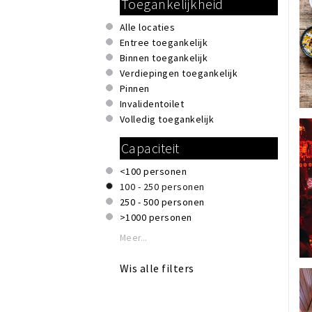
Toegankelijkheid
Garderobe
Salades
Honden toegestaan
Shoarma
Alle locaties
Invalidentoilet
Smoothies & sappen
Entree toegankelijk
Kindvriendelijk
Snacks
Binnen toegankelijk
Private dining
Soepen
Verdiepingen toegankelijk
Reserveren mogelijk
Spaans
Pinnen
Rolstoeltoegankelijk
Sushi
Invalidentoilet
Rookruimte
Tapas
Volledig toegankelijk
Te huur voor privé gelegenheden
Thais
Terras of binnentuin
Capaciteit
Veganistisch
WiFi
Vegetarisch
<100 personen
Vietnamees
100 - 250 personen
Vis
250 - 500 personen
Vlees & barbecue
>1000 personen
Meer...
Wis alle filters