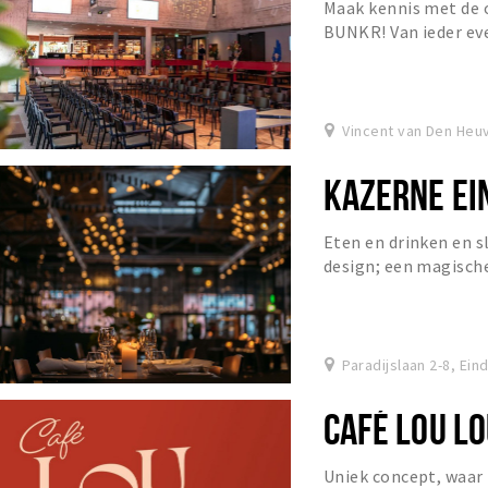
Maak kennis met de 
BUNKR! Van ieder eve
verwennerij, met onze
Vincent van Den Heuv
KAZERNE EI
Eten en drinken en 
design; een magische
de verstopte binnentu
Paradijslaan 2-8, Ei
CAFÉ LOU L
Uniek concept, waar