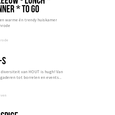
NNER * TO GO
en warme én trendy huiskamer
nrode
nrode
-S
e diversiteit van HOUT is hugh! Van
rgaderen tot borrelen en events...
oven