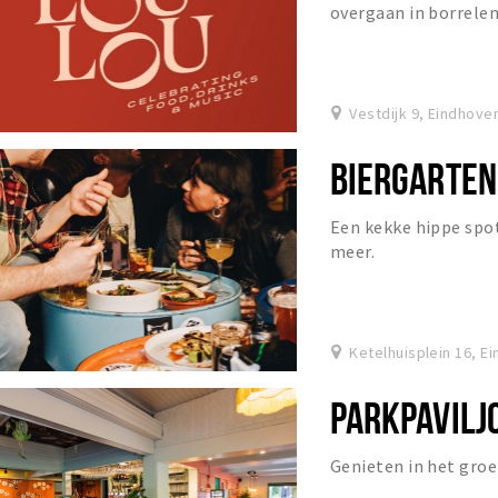
overgaan in borrelen
Vestdijk 9, Eindhove
BIERGARTEN
Een kekke hippe spot
meer.
Ketelhuisplein 16, E
PARKPAVILJO
Genieten in het groen