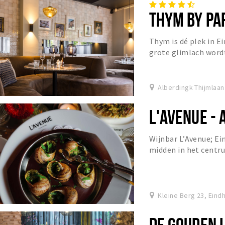
THYM BY PA
Thym is dé plek in E
grote glimlach word
bij Thym.
Alberdingk Thijmlaan
L'AVENUE - 
Wijnbar L’Avenue; Ei
midden in het centru
Kleine Berg 23, Eind
DE GOUDEN 