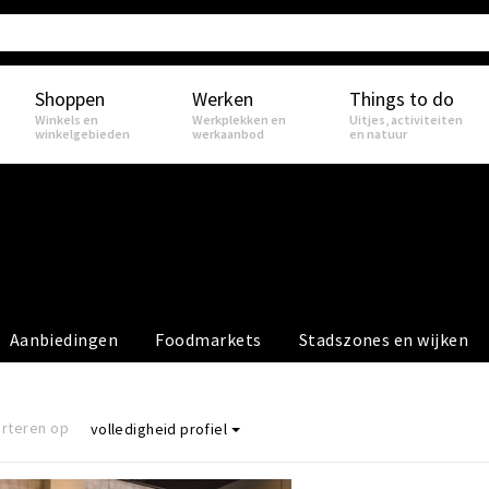
Shoppen
Werken
Things to do
Winkels en
Werkplekken en
Uitjes, activiteiten
winkelgebieden
werkaanbod
en natuur
Aanbiedingen
Foodmarkets
Stadszones en wijken
rteren op
volledigheid profiel