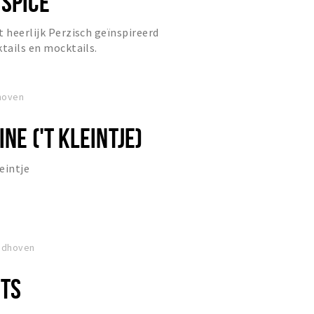
 SPICE
t heerlijk Perzisch geïnspireerd
ktails en mocktails.
dhoven
INE ('T KLEINTJE)
leintje
indhoven
TS