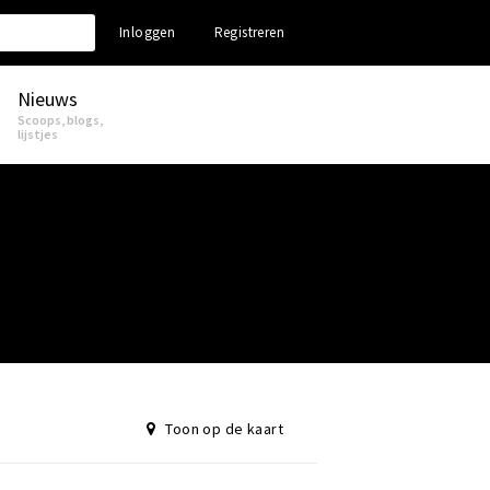
Inloggen
Registreren
Nieuws
Scoops, blogs,
lijstjes
Toon op de kaart