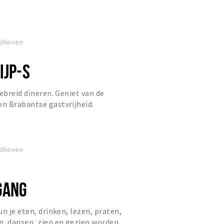
ndhoven
IJP-S
ebreid dineren. Geniet van de
n Brabantse gastvrijheid.
ndhoven
GANG
n je eten, drinken, lezen, praten,
, dansen, zien en gezien worden.