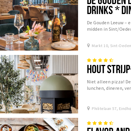
DRINKS * DI
De Gouden Leeuw – e
midden in Sint/Oede
Markt 10, Sint-Oede
HOUT STRIJP
Niet alleen pizza! D
lunchen, dineren, ve
Lees snel verder
Philitelaan 57, Eindh