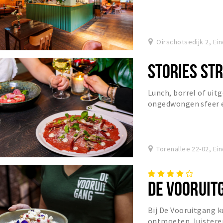
Oirschotsedijk 2, Ei
STORIES STR
Lunch, borrel of uitg
ongedwongen sfeer e
Torenallee 22-02, Ei
DE VOORUIT
Bij De Vooruitgang ku
ontmoeten, luisteren