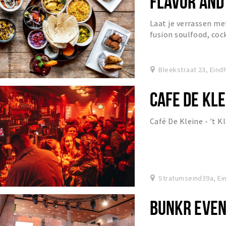
FLAVOR AND
Laat je verrassen me
fusion soulfood, coc
Bleekstraat 23, Ein
CAFE DE KLE
Café De Kleine - 't K
Stratumseind39a, E
BUNKR EVEN