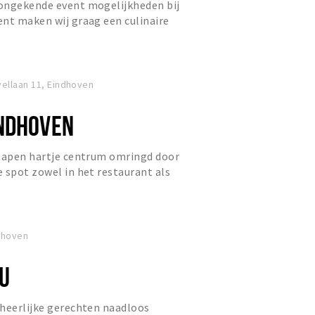
ongekende event mogelijkheden bij
nt maken wij graag een culinaire
 fijne gastvrijheid en...
ellaan 11, Eindhoven
NDHOVEN
slapen hartje centrum omringd door
 spot zowel in het restaurant als
in. Eten op niveau en...
ndhoven
OU
 heerlijke gerechten naadloos