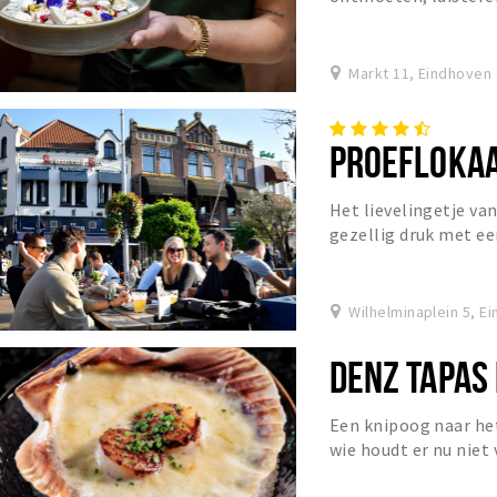
Markt 11, Eindhoven
PROEFLOKAA
Het lievelingetje va
gezellig druk met ee
sfeer.
Wilhelminaplein 5, E
DENZ TAPAS
Een knipoog naar he
wie houdt er nu niet