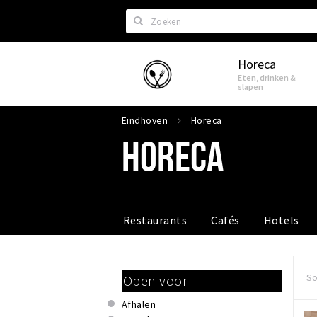
Zoeken
Horeca
Eindhoven
Eten, drinken &
slapen
Eindhoven
Horeca
HORECA
Restaurants
Cafés
Hotels
So
Open voor
Afhalen