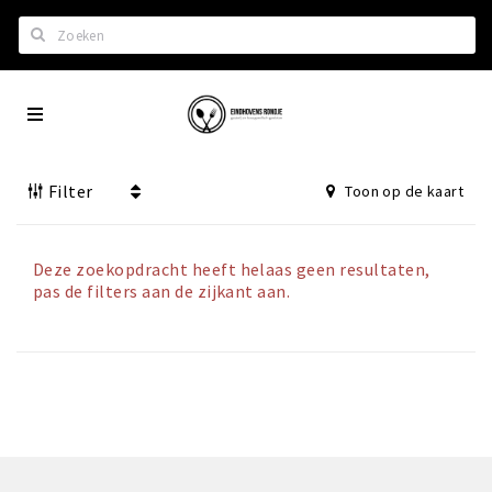
Zoeken
Eindhoven
Home
City
Wil je hiertussen?
App
Filter
Toon op de kaart
Het laatste nieuws in Eindhoven
Lijstjes met Eindhoven tips
Roddels...
Deze zoekopdracht heeft helaas geen resultaten,
pas de filters aan de zijkant aan.
Restaurants en meer
Agenda
Hotels
Eindhovense Rondjes
Te koop en te huur