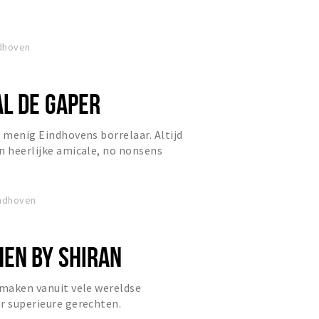
ndhoven
L DE GAPER
n menig Eindhovens borrelaar. Altijd
n heerlijke amicale, no nonsens
indhoven
EN BY SHIRAN
smaken vanuit vele wereldse
r superieure gerechten.