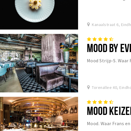
mannen koken.
Kanaalstraat 6, Eind
MOOD BY EVE
Mood Strijp-S. Waar
Torenallee 40, Eindh
MOOD KEIZ
Mood. Waar Frans e