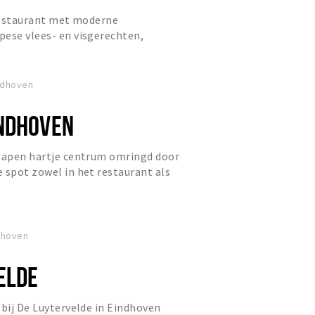
 restaurant met moderne
pese vlees- en visgerechten,
s en wijn.
indhoven
NDHOVEN
slapen hartje centrum omringd door
 spot zowel in het restaurant als
in. Eten op niveau en...
ndhoven
ELDE
 bij De Luytervelde in Eindhoven