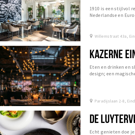
1910 is een stijlvol
Nederlandse en Euro
vegetarische schotel
Willemstraat 43a, E
KAZERNE EI
Eten en drinken en 
design; een magische
de verstopte binnentu
Paradijslaan 2-8, Ei
DE LUYTERV
Echt genieten doe je