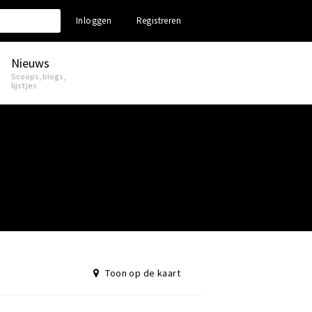
Inloggen
Registreren
Nieuws
Scoops, blogs,
lijstjes
Toon op de kaart