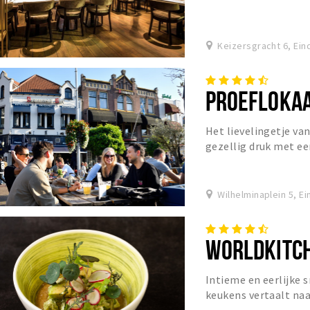
Keizersgracht 6, Ei
PROEFLOKAA
Het lievelingetje va
gezellig druk met ee
sfeer.
Wilhelminaplein 5, E
WORLDKITCH
Intieme en eerlijke 
keukens vertaalt naa