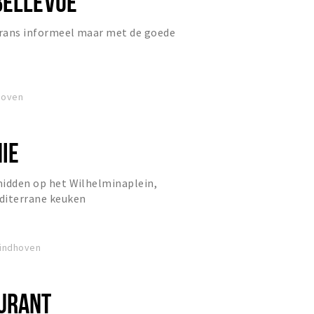
BELLEVUE
 frans informeel maar met de goede
hoven
IE
 midden op het Wilhelminaplein,
diterrane keuken
Eindhoven
URANT