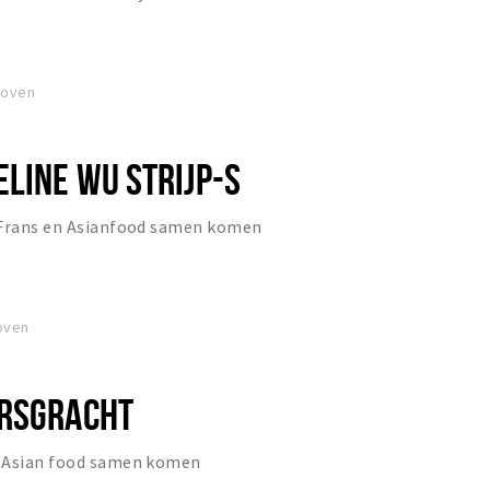
hoven
LINE WU STRIJP-S
 Frans en Asianfood samen komen
oven
ERSGRACHT
n Asian food samen komen