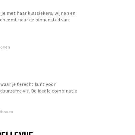
 je met haar klassiekers, wijnen en
meeneemt naar de binnenstad van
hoven
 waar je terecht kunt voor
 duurzame vis. De ideale combinatie
viskraam en een culinair...
ndhoven