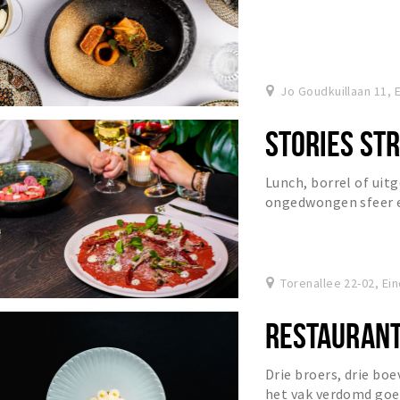
Jo Goudkuillaan 11, 
STORIES STR
Lunch, borrel of uitg
ongedwongen sfeer e
Torenallee 22-02, Ei
RESTAURANT
Drie broers, drie bo
het vak verdomd goe