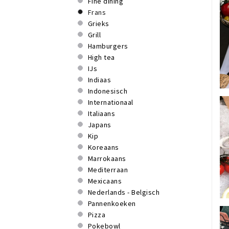
Fine dining
Frans
Grieks
Grill
Hamburgers
High tea
IJs
Indiaas
Indonesisch
Internationaal
Italiaans
Japans
Kip
Koreaans
Marrokaans
Mediterraan
Mexicaans
Nederlands - Belgisch
Pannenkoeken
Pizza
Pokebowl