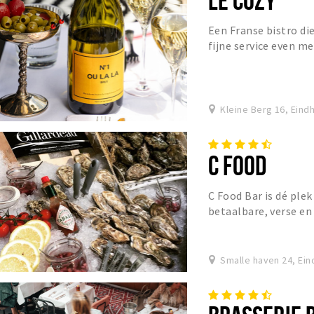
Een Franse bistro die
fijne service even 
Parijs.
Kleine Berg 16, Eind
C FOOD
C Food Bar is dé plek
betaalbare, verse en
van een traditionele 
Smalle haven 24, Ei