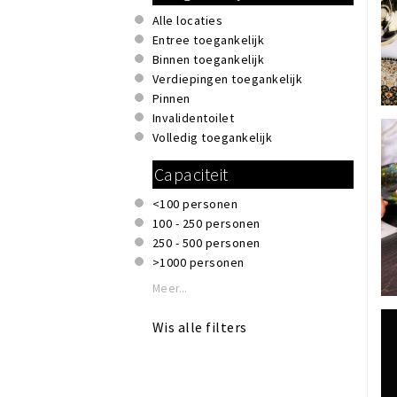
Honden toegestaan
Alle locaties
Invalidentoilet
Entree toegankelijk
Kindvriendelijk
Binnen toegankelijk
Private dining
Verdiepingen toegankelijk
Reserveren mogelijk
Pinnen
Rolstoeltoegankelijk
Invalidentoilet
Rookruimte
Volledig toegankelijk
Te huur voor privé gelegenheden
Terras of binnentuin
Capaciteit
WiFi
<100 personen
100 - 250 personen
250 - 500 personen
>1000 personen
Meer...
Wis alle filters