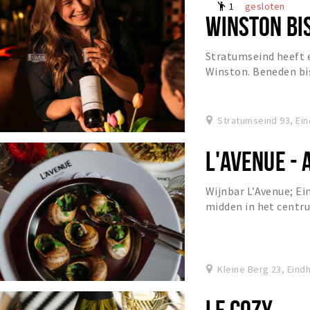
1
gesloten
emoji_people
WINSTON BI
Stratumseind heeft er
Winston. Beneden bi
Stratumseind 93, Ei
L'AVENUE - 
Wijnbar L’Avenue; Ei
midden in het centru
Kleine Berg 23, Eind
LE COZY