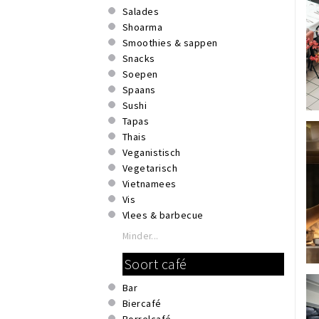
Salades
Shoarma
Smoothies & sappen
Snacks
Soepen
Spaans
Sushi
Tapas
Thais
Veganistisch
Vegetarisch
Vietnamees
Vis
Vlees & barbecue
Minder...
Soort café
Bar
Biercafé