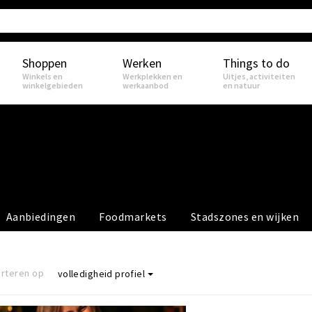
Shoppen
Werken
Things to do
Winkels en
Werkplekken en
Uitjes, activiteiten
winkelgebieden
werkaanbod
en natuur
Aanbiedingen
Foodmarkets
Stadszones en wijken
rteren op
volledigheid profiel