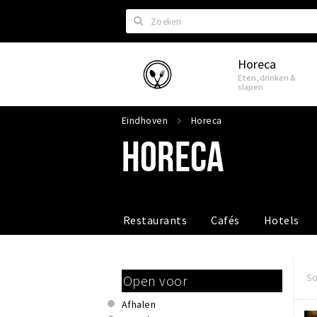
Zoeken
Horeca
Eindhoven
Eten, drinken &
slapen
Eindhoven
Horeca
HORECA
Restaurants
Cafés
Hotels
So
Open voor
Afhalen