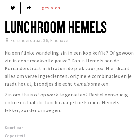
gesloten
Winkels
Werken
LUNCHROOM HEMELS
Aanbiedingen
korianderstraat 36
,
Eindhoven
Ook reclame maken?
Na een flinke wandeling zin in een kop koffie? Of gewoon
Over Eindhovens Rondje
zin in een smaakvolle pauze? Dan is Hemels aan de
Korianderstraat in Stratum dé plek voor jou. Hier draait
Inloggen
alles om verse ingrediënten, originele combinaties en je
raadt het al, broodjes die echt
hemels
smaken.
Zin om thuis of op werk te genieten? Bestel eenvoudig
online en laat die lunch naar je toe komen. Hemels
lekker, zonder omwegen.
Soort bar
Capaciteit