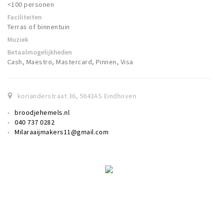
<100 personen
Faciliteiten
Terras of binnentuin
Muziek
Betaalmogelijkheden
Cash, Maestro, Mastercard, Pinnen, Visa
korianderstraat 36
,
5643AS
Eindhoven
broodjehemels.nl
040 737 0282
Milaraaijmakers11@gmail.com