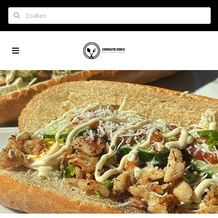
Zoeken
Eindhoven
Home
City
Wil je hiertussen?
App
Het laatste nieuws in Eindhoven
Lijstjes met Eindhoven tips
Roddels...
Restaurants en meer
Agenda
Hotels
Eindhovense Rondjes
Te koop en te huur