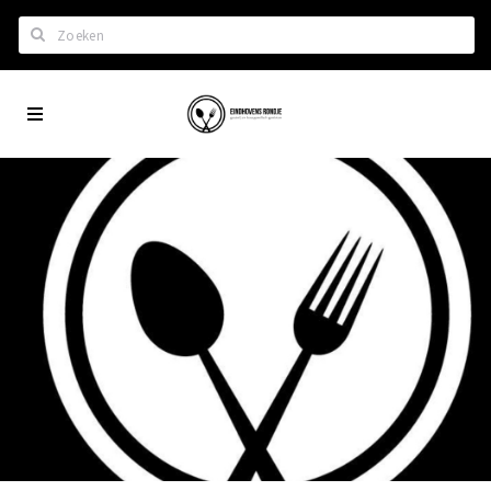
Zoeken
Eindhoven
Home
City
Wil je hiertussen?
App
Het laatste nieuws in Eindhoven
Lijstjes met Eindhoven tips
Roddels...
Restaurants en meer
Agenda
Hotels
Eindhovense Rondjes
Te koop en te huur