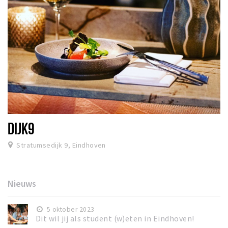
DIJK9
Stratumsedijk 9, Eindhoven
Nieuws
5 oktober 2023
Dit wil jij als student (w)eten in Eindhoven!