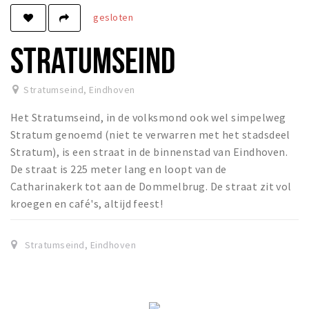
gesloten
Winkels
Werken
STRATUMSEIND
Aanbiedingen
Stratumseind
,
Eindhoven
Ook reclame maken?
Het Stratumseind, in de volksmond ook wel simpelweg
Over Eindhovens Rondje
Stratum genoemd (niet te verwarren met het stadsdeel
Stratum), is een straat in de binnenstad van Eindhoven.
Inloggen
De straat is 225 meter lang en loopt van de
Catharinakerk tot aan de Dommelbrug. De straat zit vol
kroegen en café's, altijd feest!
Stratumseind
,
Eindhoven