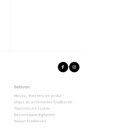
Beleven
Musea, theaters en podia
Uitjes en activiteiten Eindhoven
Toeristische routes
Bezienswaardigheden
Natuur Eindhoven