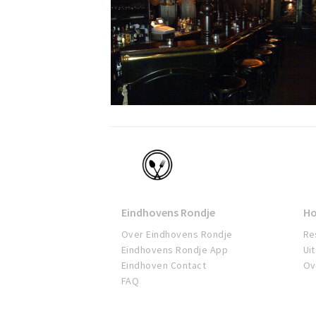
Eindhoven
Eindhovens Rondje
Ho
Over Eindhovens Rondje
Re
Eindhovens Rondje App
Ui
Eindhoven Contact
Ov
FAQ