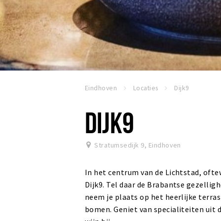
Eindhoven
Locaties
Dijk9
DIJK9
Stratumsedijk 9
,
Eindhoven
In het centrum van de Lichtstad, oftew
Dijk9. Tel daar de Brabantse gezelligh
neem je plaats op het heerlijke terra
bomen. Geniet van specialiteiten uit 