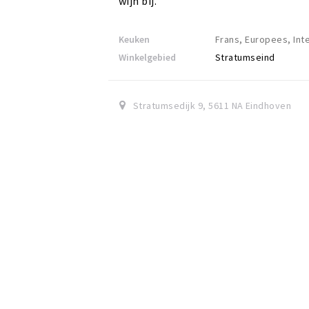
wijn bij.
Keuken
Frans, Europees, Int
Winkelgebied
Stratumseind
Stratumsedijk 9
,
5611 NA
Eindhoven