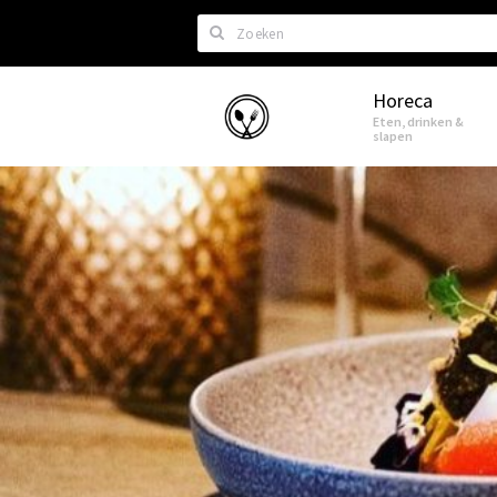
Zoeken
Horeca
Eindhoven
Eten, drinken &
slapen