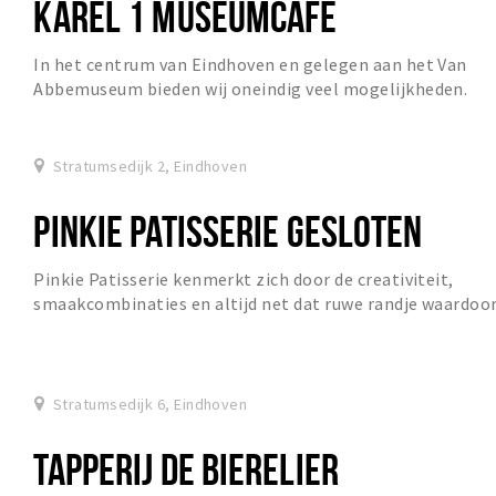
KAREL 1 MUSEUMCAFÉ
In het centrum van Eindhoven en gelegen aan het Van
Abbemuseum bieden wij oneindig veel mogelijkheden.
Stratumsedijk 2, Eindhoven
PINKIE PATISSERIE GESLOTEN
Pinkie Patisserie kenmerkt zich door de creativiteit,
smaakcombinaties en altijd net dat ruwe randje waardoo
het zichtbaar is dat het een echt Pinkie...
Stratumsedijk 6, Eindhoven
TAPPERIJ DE BIERELIER