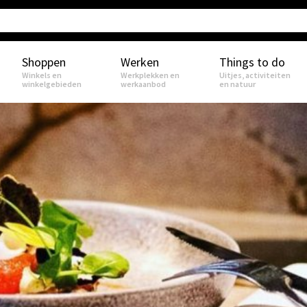
Shoppen
Werken
Things to do
Winkels en
Werkplekken en
Uitjes, activiteiten
winkelgebieden
werkaanbod
en natuur