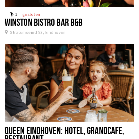
Winkels
1
gesloten
emoji_people
Werken
WINSTON BISTRO BAR B&B
Aanbiedingen
Stratumseind 93, Eindhoven
Ook reclame maken?
Over Eindhovens Rondje
Inloggen
QUEEN EINDHOVEN: HOTEL, GRANDCAFE,
RESTAURANT