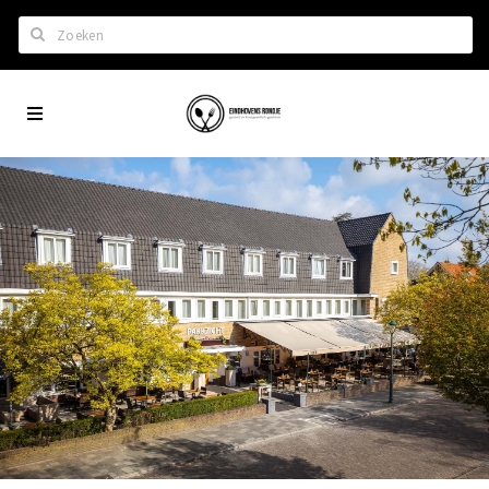
Zoeken
Eindhoven
Home
City
Wil je hiertussen?
App
Het laatste nieuws in Eindhoven
Lijstjes met Eindhoven tips
Roddels...
Restaurants en meer
Agenda
Hotels
Eindhovense Rondjes
Te koop en te huur