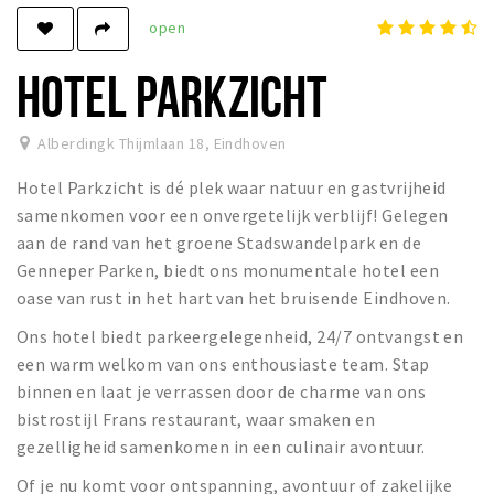
open
Winkels
Werken
HOTEL PARKZICHT
Aanbiedingen
Alberdingk Thijmlaan 18
,
Eindhoven
Ook reclame maken?
Hotel Parkzicht is dé plek waar natuur en gastvrijheid
Over Eindhovens Rondje
samenkomen voor een onvergetelijk verblijf! Gelegen
aan de rand van het groene Stadswandelpark en de
Inloggen
Genneper Parken, biedt ons monumentale hotel een
oase van rust in het hart van het bruisende Eindhoven.
Ons hotel biedt parkeergelegenheid, 24/7 ontvangst en
een warm welkom van ons enthousiaste team. Stap
binnen en laat je verrassen door de charme van ons
bistrostijl Frans restaurant, waar smaken en
gezelligheid samenkomen in een culinair avontuur.
Of je nu komt voor ontspanning, avontuur of zakelijke