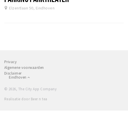
Elzentlaan 50, Eindhoven
Privacy
Algemene voorwaarden
Disclaimer
Eindhoven
© 2026, The City App Company
Realisatie door Beer n tea