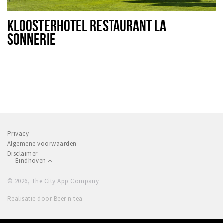
Winkels
KLOOSTERHOTEL RESTAURANT LA
Werken
SONNERIE
Aanbiedingen
Ook reclame maken?
Over Eindhovens Rondje
Inloggen
Privacy
Algemene voorwaarden
Disclaimer
Eindhoven
© 2026, The City App Company
Realisatie door Beer n tea