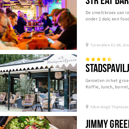
De smeltkroes van i
onder 1 dak; een foo
wilt. Gezellig en ver
Torenallee 82-06, Ei
STADSPAVIL
Genieten in het groe
Koffie, lunch, borrel,
vieringen of koffietafe
Alberdingk Thijmlaan
JIMMY GREE