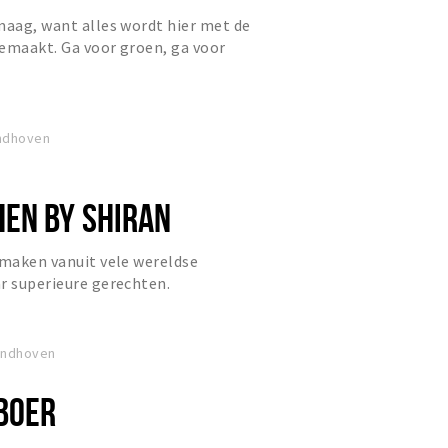
maag, want alles wordt hier met de
emaakt. Ga voor groen, ga voor
indhoven
EN BY SHIRAN
smaken vanuit vele wereldse
r superieure gerechten.
Eindhoven
BOER