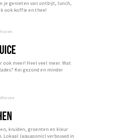
un je genieten van ontbijt, lunch,
jk ook koffie en thee!
ndhoven
UICE
r ook meer! Heel veel meer. Wat
alades? Kei gezond en minder
 voor je. Oh en probeer de B...
indhoven
HEN
n, kruiden, groenten en kleur
. Lokaal (aquaponic) verbouwd in