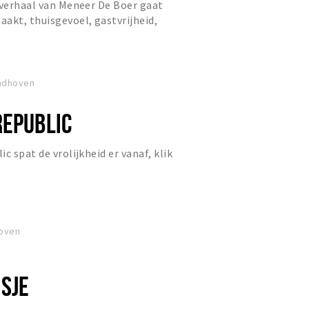
 verhaal van Meneer De Boer gaat
akt, thuisgevoel, gastvrijheid,
ht voor kleine dingen e...
indhoven
REPUBLIC
c spat de vrolijkheid er vanaf, klik
hoven
ISJE