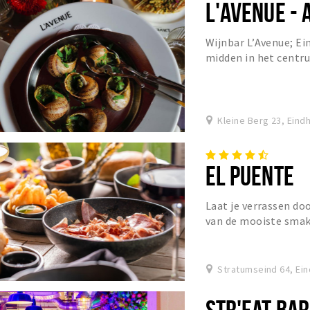
L'AVENUE - 
Wijnbar L’Avenue; Ei
midden in het centru
Kleine Berg 23, Eind
EL PUENTE
Laat je verrassen doo
van de mooiste smak
Stratumseind 64, Ei
STR'EAT BAR