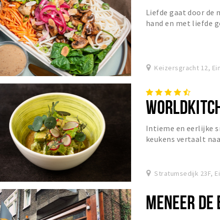
Liefde gaat door de 
hand en met liefde g
Jimmy Green.
Keizersgracht 12, E
WORLDKITCH
Intieme en eerlijke 
keukens vertaalt naa
Stratumsedijk 23F, 
MENEER DE 