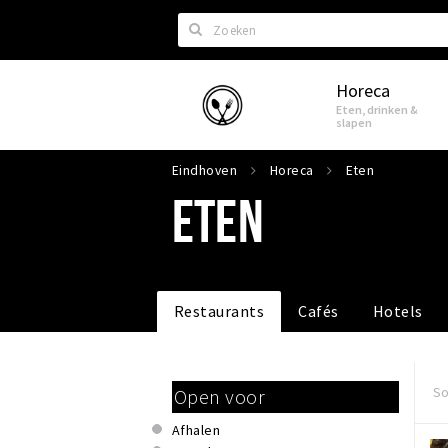
Zoeken
Horeca
Eindhoven
Eten, drinken &
slapen
Eindhoven
Horeca
Eten
ETEN
Restaurants
Cafés
Hotels
So
Open voor
Afhalen