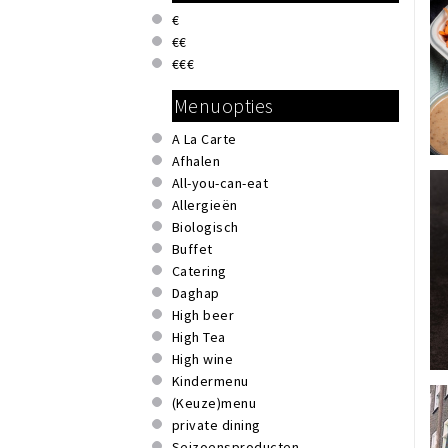
Mediterraan
€
Mexicaans
€€
Nederlands - Belgisch
€€€
Pannenkoeken
Menuopties
Pizza
Pokebowl
A La Carte
Salades
Afhalen
Shoarma
All-you-can-eat
Smoothies & sappen
Allergieën
Snacks
Biologisch
Soepen
Buffet
Spaans
Catering
Sushi
Daghap
Tapas
High beer
Thais
High Tea
Veganistisch
High wine
Vegetarisch
Kindermenu
Vietnamees
(Keuze)menu
Vis
private dining
Vlees & barbecue
Seizoensproducten