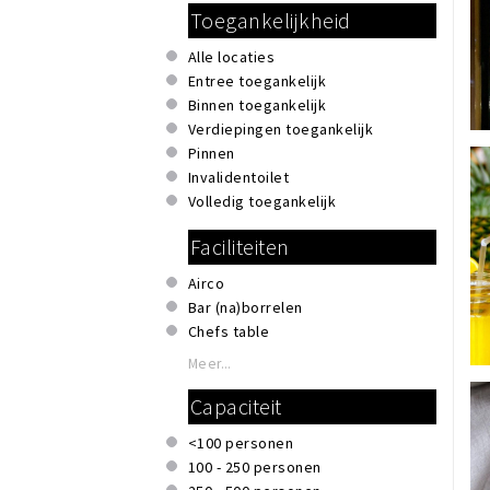
Toegankelijkheid
Hipster
Industrieel
Alle locaties
Kidsproof
Entree toegankelijk
Klassiek
Binnen toegankelijk
Modern
Verdiepingen toegankelijk
Romantisch
Pinnen
Thema
Invalidentoilet
Vintage
Volledig toegankelijk
Zakelijk & formeel
Faciliteiten
Airco
Bar (na)borrelen
Chefs table
Eigen parkeerplaats
Meer...
Extra aandacht voor akoestiek
Capaciteit
Garderobe
Honden toegestaan
<100 personen
Invalidentoilet
100 - 250 personen
Kindvriendelijk