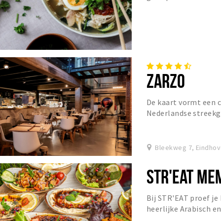
onze open kelder en p
ZARZO
De kaart vormt een 
Nederlandse streekg
diversiteit aan bijpa
vormge...
Bleekweg 7, Eindho
STR'EAT ME
Bij STR'EAT proef je
heerlijke Arabisch e
liefde zijn bereid.