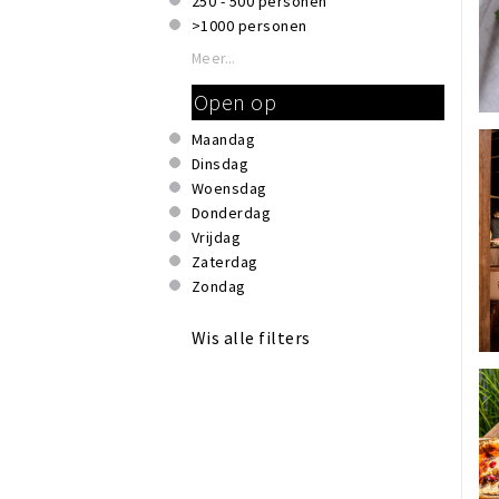
250 - 500 personen
Private dining
>1000 personen
Reserveren mogelijk
Rolstoeltoegankelijk
Meer...
Rookruimte
Open op
Te huur voor privé gelegenheden
Terras of binnentuin
Maandag
WiFi
Dinsdag
Woensdag
Donderdag
Vrijdag
Zaterdag
Zondag
Wis alle filters