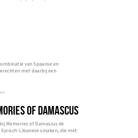
assend binnen ieder dieet....
combinatie van Spaanse en
erechten met daarbij een
ssende wijnen. Aan het interieur,
ven
MORIES OF DAMASCUS
 bij Memories of Damascus de
n Syrisch-Libanese smaken, die met