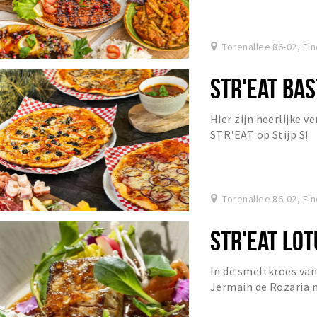
Torenallee 86-02, Ei
STR'EAT BAS
Hier zijn heerlijke ve
STR'EAT op Stijp S!
Torenallee 86-02, Ei
STR'EAT LOT
In de smeltkroes van
Jermain de Rozaria 
het swingen