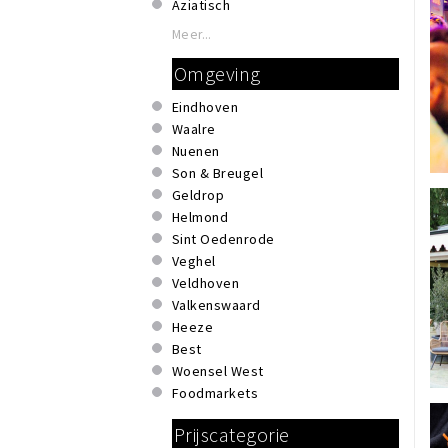
Aziatisch
Banket en gebak
Meer...
Biologisch
Omgeving
Broodjes
Chinees
Eindhoven
Döner
Waalre
Fine dining
Nuenen
Frans
Son & Breugel
Grieks
Geldrop
Grill
Helmond
Hamburgers
Sint Oedenrode
High tea
Veghel
IJs
Veldhoven
Indiaas
Valkenswaard
Indonesisch
Heeze
Internationaal
Best
Italiaans
Woensel West
Japans
Foodmarkets
Kip
Koreaans
Prijscategorie
Marrokaans