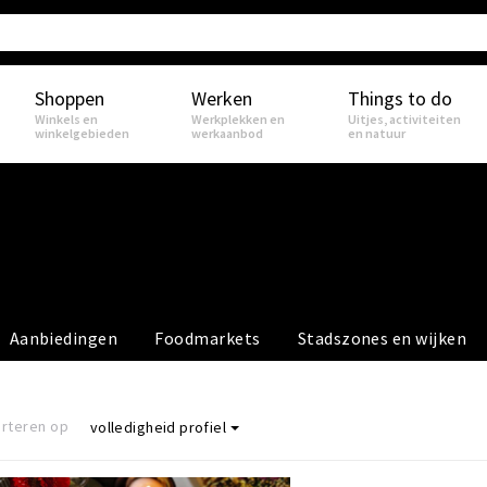
Shoppen
Werken
Things to do
Winkels en
Werkplekken en
Uitjes, activiteiten
winkelgebieden
werkaanbod
en natuur
Aanbiedingen
Foodmarkets
Stadszones en wijken
rteren op
volledigheid profiel