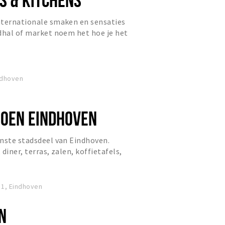
nternationale smaken en sensaties
dhal of market noem het hoe je het
rassend is het.
ndhoven
JOEN EINDHOVEN
nste stadsdeel van Eindhoven.
 diner, terras, zalen, koffietafels,
ls. Hier is alles...
 1, Eindhoven
N