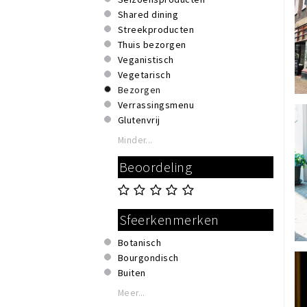
Shared dining
Streekproducten
Thuis bezorgen
Veganistisch
Vegetarisch
Bezorgen
Verrassingsmenu
Glutenvrij
Minder...
Beoordeling
Sfeerkenmerken
Botanisch
Bourgondisch
Buiten
Duurzaam
Meer...
Hip & trendy