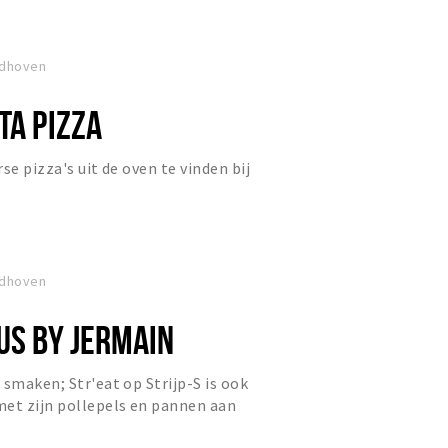
ndhoven
TA PIZZA
rse pizza's uit de oven te vinden bij
ndhoven
US BY JERMAIN
 smaken; Str'eat op Strijp-S is ook
met zijn pollepels en pannen aan