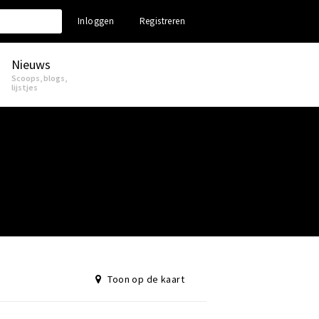
Inloggen
Registreren
Nieuws
Scoops, blogs,
lijstjes
Toon op de kaart