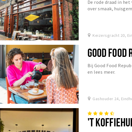
De rode draad in het
over smaak, huisgema
originaliteit, aandac
Keizersgracht 20, E
GOOD FOOD 
Bij Good Food Republi
en lees meer.
Gashouder 24, Eind
'T KOFFIEHU