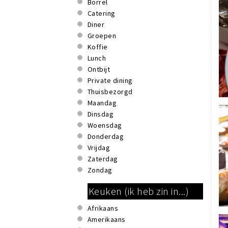
Borrel
Catering
Diner
Groepen
Koffie
Lunch
Ontbijt
Private dining
Thuisbezorgd
Maandag
Dinsdag
Woensdag
Donderdag
Vrijdag
Zaterdag
Zondag
Keuken (ik heb zin in...)
Afrikaans
Amerikaans