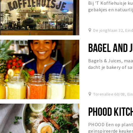
Bij 'T Koffiehuisje k
gebakjes en natuurli
De jonghlaan 32, Ei
BAGEL AND J
Bagels & Juices, maa
dacht je bakery of s
gezond. B&J heeft het
Torenallee 60/08, E
PHOOD KITC
PHOOD Een op plante
geïnspireerde keuken