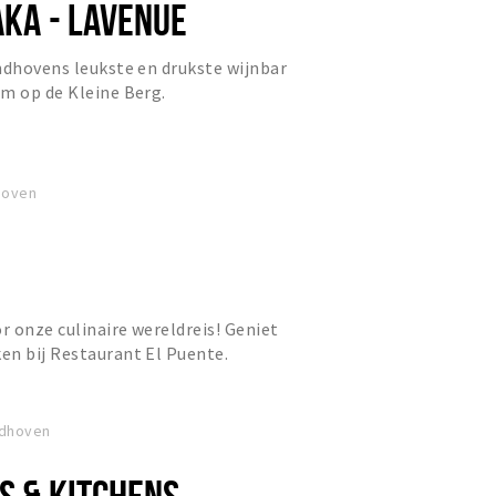
AKA - LAVENUE
ndhovens leukste en drukste wijnbar
m op de Kleine Berg.
hoven
r onze culinaire wereldreis! Geniet
en bij Restaurant El Puente.
ndhoven
S & KITCHENS