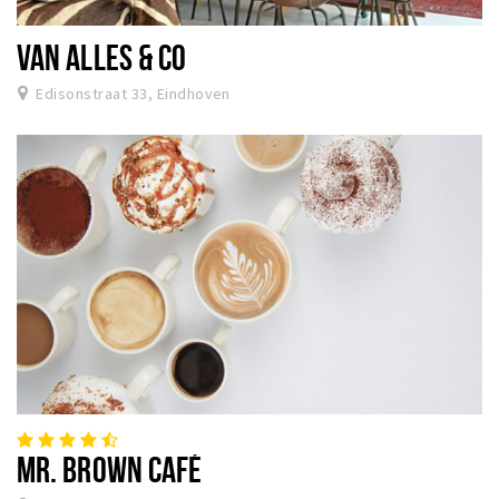
Winkels
VAN ALLES & CO
Werken
Edisonstraat 33, Eindhoven
Aanbiedingen
Ook reclame maken?
Over Eindhovens Rondje
Inloggen
MR. BROWN CAFÉ