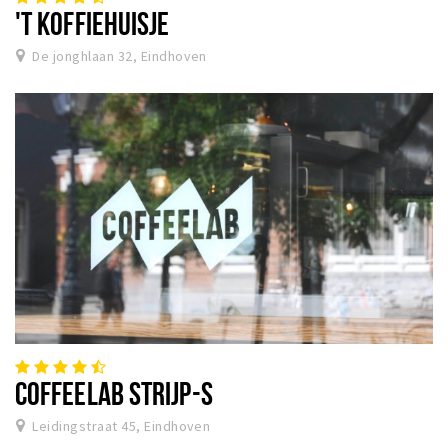
'T KOFFIEHUISJE
De jonghlaan 32, Eindhoven
COFFEELAB STRIJP-S
Leidingstraat 45, Eindhoven