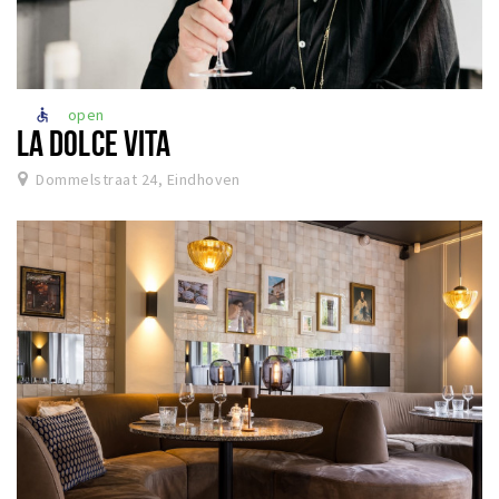
open
accessible
LA DOLCE VITA
Dommelstraat 24, Eindhoven