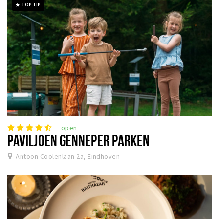
TOP TIP
grade
open
PAVILJOEN GENNEPER PARKEN
Antoon Coolenlaan 2a, Eindhoven