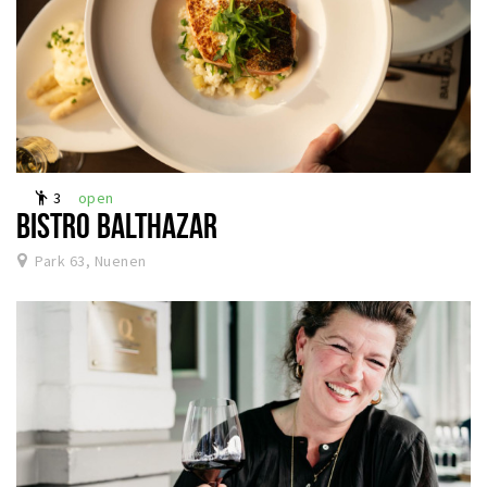
3
open
emoji_people
BISTRO BALTHAZAR
Park 63, Nuenen