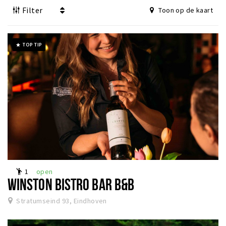
Filter
Toon op de kaart
Winkels
Werken
Aanbiedingen
TOP TIP
grade
Ook reclame maken?
Over Eindhovens Rondje
Inloggen
1
open
emoji_people
WINSTON BISTRO BAR B&B
Stratumseind 93, Eindhoven