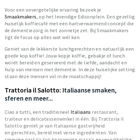
Voor een onvergetelijke ervaring bezoek je
Smaakmakers
, op het levendige Edisonplein. Een gezellig
huiselijk koffiecafé met een hartverwarmend concept die
de dementiezorg in het zonnetje zet. Bij Smaakmakers
ligt de focus op alles wat wél kan.
Geniet van de lekkerste lunchgerechten en natuurlijk een
goede kop koffie! Jouw kopje koffie, gebakje of lunch
wordt bereid en geserveerd met de liefde, aandacht en
hulp van mensen met dementie. In deze huiselijke setting
staan deze mensen vol in de maatschappij!
Trattoria il Salotto
: Italiaanse smaken,
sferen en meer...
Ciao a tutti, een traditioneel
Italiaans
restaurant
,
traiteur en delicatessenwinkel in één. Bij Trattoria il
Salotto geniet je van Italiaanse gastvrijheid
en
gerechten, bereid met verse ingrediënten. Van
smeuïge pasta's tot knapperige pizza's en verrukkelijke