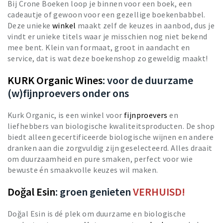
Bij Crone Boeken loop je binnen voor een boek, een
cadeautje of gewoon voor een gezellige boekenbabbel.
Deze unieke
winkel
maakt zelf de keuzes in aanbod, dus je
vindt er unieke titels waar je misschien nog niet bekend
mee bent. Klein van formaat, groot in aandacht en
service, dat is wat deze boekenshop zo geweldig maakt!
KURK Organic Wines
: voor de duurzame
(w)fijnproevers onder ons
Kurk Organic, is een winkel voor
fijnproevers
en
liefhebbers van biologische kwaliteitsproducten. De shop
biedt alleen gecertificeerde biologische wijnen en andere
dranken aan die zorgvuldig zijn geselecteerd. Alles draait
om duurzaamheid en pure smaken, perfect voor wie
bewuste én smaakvolle keuzes wil maken.
Do
ğ
al Esin
: groen genieten
VERHUISD!
Doğal Esin
is dé plek om duurzame en biologische