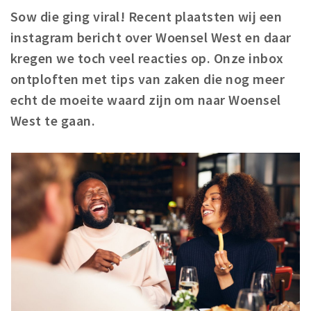
Sow die ging viral! Recent plaatsten wij een
Winkels
instagram bericht over Woensel West en daar
Werken
kregen we toch veel reacties op. Onze inbox
Aanbiedingen
ontploften met tips van zaken die nog meer
echt de moeite waard zijn om naar Woensel
Ook reclame maken?
West te gaan.
Over Eindhovens Rondje
Inloggen