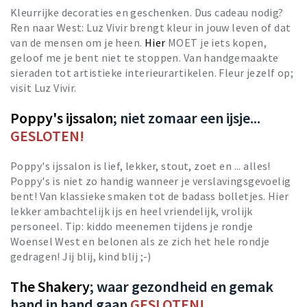
Kleurrijke decoraties en geschenken. Dus cadeau nodig?
Ren naar West: Luz Vivir brengt kleur in jouw leven of dat
van de mensen om je heen.
Hier
MOET je iets kopen,
geloof me je bent niet te stoppen. Van handgemaakte
sieraden tot artistieke interieurartikelen. Fleur jezelf op;
visit Luz Vivir.
Poppy's ijssalon
; niet zomaar een ijsje...
GESLOTEN!
Poppy's ijssalon is lief, lekker, stout, zoet en ... alles!
Poppy's is niet zo handig wanneer je verslavingsgevoelig
bent! Van klassieke smaken tot de badass bolletjes. Hier
lekker ambachtelijk ijs en heel vriendelijk, vrolijk
personeel. Tip: kiddo meenemen tijdens je rondje
Woensel West en belonen als ze zich het hele rondje
gedragen! Jij blij, kind blij ;-)
The Shakery
; waar gezondheid en gemak
hand in hand gaan
GESLOTEN!