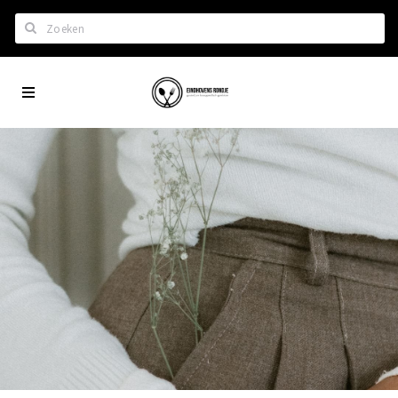
Zoeken
Eindhoven
Home
City
Wil je hiertussen?
App
Het laatste nieuws in Eindhoven
Lijstjes met Eindhoven tips
Roddels...
Restaurants en meer
Agenda
Hotels
Eindhovense Rondjes
Te koop en te huur