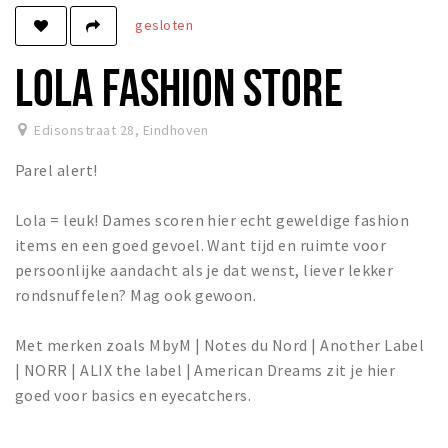
gesloten
Winkels
Werken
LOLA FASHION STORE
Aanbiedingen
Edisonstraat 28
,
Eindhoven
Ook reclame maken?
Parel alert!
Over Eindhovens Rondje
Lola = leuk! Dames scoren hier echt geweldige fashion
Inloggen
items en een goed gevoel. Want tijd en ruimte voor
persoonlijke aandacht als je dat wenst, liever lekker
rondsnuffelen? Mag ook gewoon.
Met merken zoals MbyM | Notes du Nord | Another Label
| NORR | ALIX the label | American Dreams zit je hier
goed voor basics en eyecatchers.