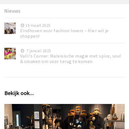
Nieuws
19 maart 2025
Eindhoven voor fashion lovers – Hier wil je
shoppen!
7 januari 2025
Valli’s Corner: Maleisische magie met spice, soul
& smaken om voor terug te komen
Bekijk ook...