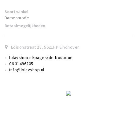
Soort winkel
Damesmode
Betaalmogelijkheden
Edisonstraat 28
,
5621HP
Eindhoven
lolavshop.nl/pages/de-boutique
06 31496205
info@lolavshop.nl