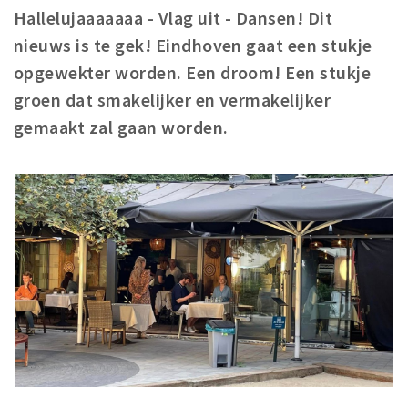
Hallelujaaaaaaa - Vlag uit - Dansen! Dit
Winkels
nieuws is te gek! Eindhoven gaat een stukje
Werken
opgewekter worden.
Een droom! Een stukje
Aanbiedingen
groen dat smakelijker en vermakelijker
gemaakt zal gaan worden.
Ook reclame maken?
Over Eindhovens Rondje
Inloggen