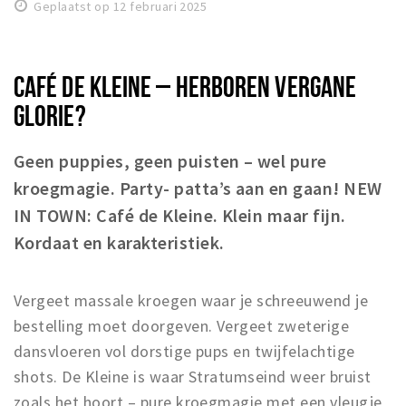
Geplaatst op 12 februari 2025
Winkels
Werken
CAFÉ DE KLEINE – HERBOREN VERGANE
Aanbiedingen
GLORIE?
Ook reclame maken?
Geen puppies, geen puisten – wel pure
Over Eindhovens Rondje
kroegmagie. Party- patta’s aan en gaan! NEW
IN TOWN: Café de Kleine. Klein maar fijn.
Inloggen
Kordaat en karakteristiek.
Vergeet massale kroegen waar je schreeuwend je
bestelling moet doorgeven. Vergeet zweterige
dansvloeren vol dorstige pups en twijfelachtige
shots. De Kleine is waar Stratumseind weer bruist
zoals het hoort – pure kroegmagie met een vleugje