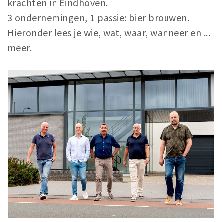
krachten in Eindhoven.
Winkels
3 ondernemingen, 1 passie: bier brouwen.
Werken
Hieronder lees je wie, wat, waar, wanneer en ...
Aanbiedingen
meer.
Ook reclame maken?
Over Eindhovens Rondje
Inloggen