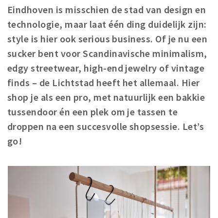
Eindhoven is misschien de stad van design en
Winkels
technologie, maar laat één ding duidelijk zijn:
Werken
style is hier ook serious business. Of je nu een
Aanbiedingen
sucker bent voor Scandinavische minimalism,
edgy streetwear, high-end jewelry of vintage
Ook reclame maken?
finds – de Lichtstad heeft het allemaal. Hier
Over Eindhovens Rondje
shop je als een pro, met natuurlijk een bakkie
tussendoor én een plek om je tassen te
Inloggen
droppen na een succesvolle shopsessie. Let’s
go!