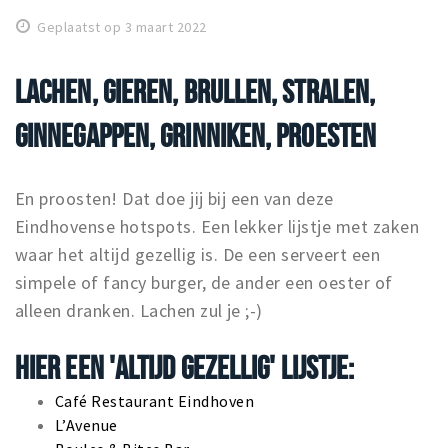
Winkels
Geplaatst op 3 maart 2022
Werken
LACHEN, GIEREN, BRULLEN, STRALEN,
Aanbiedingen
GINNEGAPPEN, GRINNIKEN, PROESTEN
Ook reclame maken?
Over Eindhovens Rondje
En proosten! Dat doe jij bij een van deze
Eindhovense hotspots. Een lekker lijstje met zaken
Inloggen
waar het altijd gezellig is. De een serveert een
simpele of fancy burger, de ander een oester of
alleen dranken. Lachen zul je ;-)
HIER EEN 'ALTIJD GEZELLIG' LIJSTJE:
Café Restaurant Eindhoven
L’Avenue