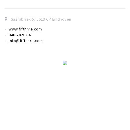
Gasfabriek 5
,
5613 CP
Eindhoven
www.fifthnre.com
040-7820202
info@fifthnre.com