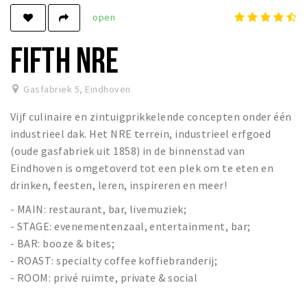
open
Winkels
Werken
FIFTH NRE
Aanbiedingen
Gasfabriek 5
,
Eindhoven
Ook reclame maken?
Vijf culinaire en zintuigprikkelende concepten onder één
Over Eindhovens Rondje
industrieel dak. Het NRE terrein, industrieel erfgoed
(oude gasfabriek uit 1858) in de binnenstad van
Inloggen
Eindhoven is omgetoverd tot een plek om te eten en
drinken, feesten, leren, inspireren en meer!
- MAIN: restaurant, bar, livemuziek;
- STAGE: evenementenzaal, entertainment, bar;
- BAR: booze & bites;
- ROAST: specialty coffee koffiebranderij;
- ROOM: privé ruimte, private & social