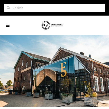
Zoeken
Eindhoven
Home
City
Wil je hiertussen?
App
Het laatste nieuws in Eindhoven
Lijstjes met Eindhoven tips
Roddels...
Restaurants en meer
Agenda
Hotels
Eindhovense Rondjes
Te koop en te huur