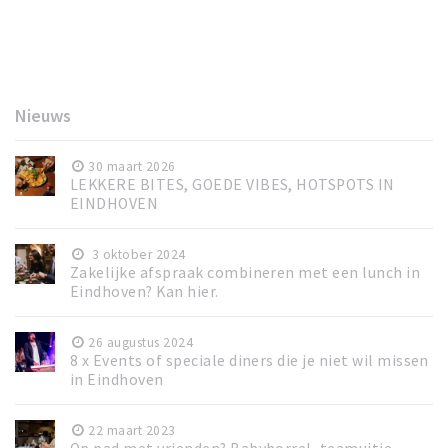
Nieuws
30 maart 2026
LEKKERE BITES, GOEDE VIBES, HOTSPOTS IN
EINDHOVEN
3 oktober 2024
Zakelijke afspraak combineren met een lunch in
Eindhoven? Kan hier.
26 augustus 2024
8 x Events of speciale diners die je niet wil missen
in Eindhoven
22 maart 2023