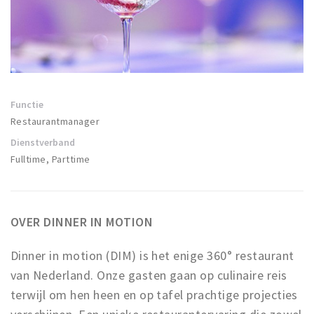
Winkels
Werken
Aanbiedingen
Ook reclame maken?
Functie
Restaurantmanager
Over Eindhovens Rondje
Dienstverband
Fulltime, Parttime
Inloggen
OVER DINNER IN MOTION
Dinner in motion (DIM) is het enige 360° restaurant
van Nederland. Onze gasten gaan op culinaire reis
terwijl om hen heen en op tafel prachtige projecties