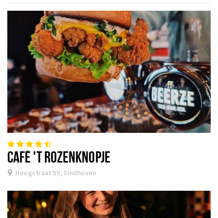
Winkels
Werken
Aanbiedingen
Ook reclame maken?
Over Eindhovens Rondje
Inloggen
CAFÉ 'T ROZENKNOPJE
Hoogstraat 59, Eindhoven