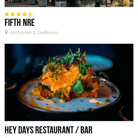
Winkels
Werken
FIFTH NRE
Aanbiedingen
Gasfabriek 5, Eindhoven
Ook reclame maken?
Over Eindhovens Rondje
Inloggen
HEY DAYS RESTAURANT / BAR