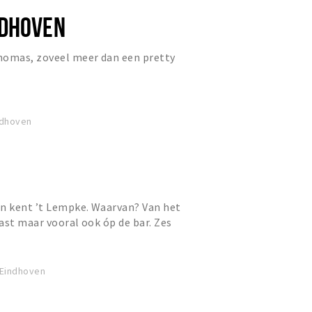
NDHOVEN
homas, zoveel meer dan een pretty
ndhoven
en kent ’t Lempke. Waarvan? Van het
ast maar vooral ook óp de bar. Zes
 't Lempke bomvol ui...
 Eindhoven