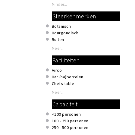
Minder...
Sfeerkenmerken
Botanisch
Bourgondisch
Buiten
Duurzaam
Meer...
Hip & trendy
Faciliteiten
Hipster
Industrieel
Airco
Kidsproof
Bar (na)borrelen
Klassiek
Chefs table
Modern
Eigen parkeerplaats
Romantisch
Meer...
Extra aandacht voor akoestiek
Thema
Capaciteit
Garderobe
Vintage
Honden toegestaan
Zakelijk & formeel
<100 personen
Invalidentoilet
100 - 250 personen
Kindvriendelijk
250 - 500 personen
Private dining