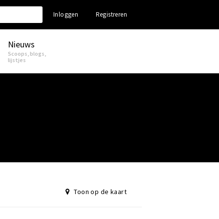
Inloggen
Registreren
Nieuws
Scoops, blogs,
lijstjes
Toon op de kaart