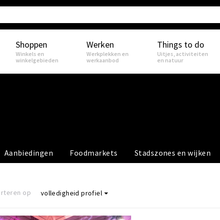
Shoppen
Werken
Things to do
Winkels en
Werkplekken en
Uitjes, activiteiten
winkelgebieden
werkaanbod
en natuur
Aanbiedingen
Foodmarkets
Stadszones en wijken
rteren op
volledigheid profiel