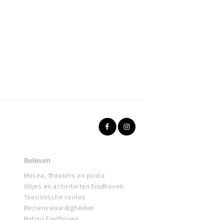
Beleven
Musea, theaters en podia
Uitjes en activiteiten Eindhoven
Toeristische routes
Bezienswaardigheden
Natuur Eindhoven