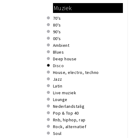
Muziek
70's
80's
90's
00's
Ambient
Blues
Deep house
Disco
House, electro, techno
Jazz
Latin
Live muziek
Lounge
Nederlandstalig
Pop & Top 40
Rnb, hiphop, rap
Rock, alternatief
Soul