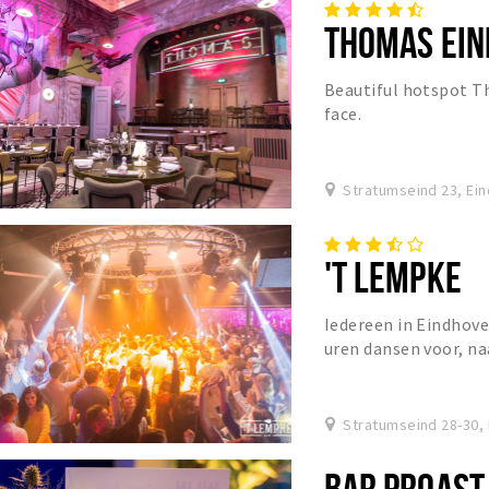
THOMAS EI
Beautiful hotspot T
face.
Stratumseind 23, Ei
'T LEMPKE
Iedereen in Eindhov
uren dansen voor, na
dagen per week staat
Stratumseind 28-30,
BAR PROAST