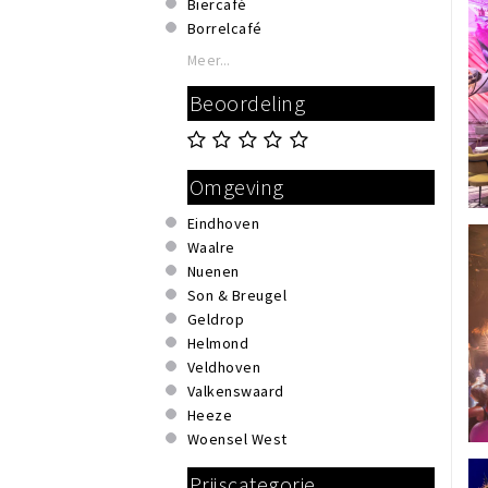
Biercafé
Borrelcafé
Bruincafé
Meer...
Club
Beoordeling
Cocktailbar
Discotheek
Eetcafé
Evenementenlocatie
Omgeving
Feestcafé
Gay Café
Eindhoven
Lounge
Waalre
Muziekcafé
Nuenen
Podium
Son & Breugel
Studentencafé
Geldrop
Wijnbar
Helmond
Veldhoven
Valkenswaard
Heeze
Woensel West
Prijscategorie