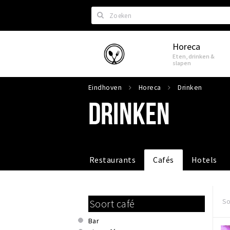
Zoeken
Horeca
Eindhoven
Eten, drinken &
slapen
Eindhoven
Horeca
Drinken
DRINKEN
Restaurants
Cafés
Hotels
So
Soort café
Bar