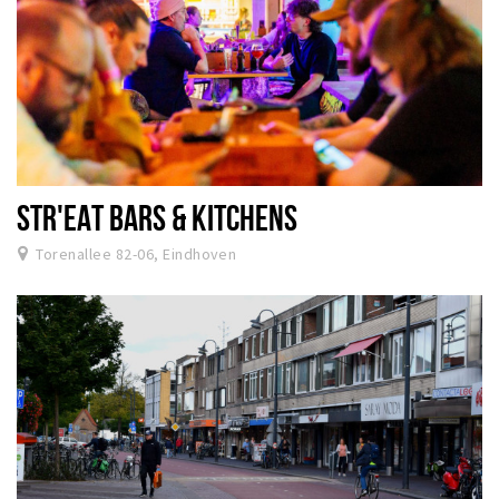
STR'EAT BARS & KITCHENS
Torenallee 82-06, Eindhoven