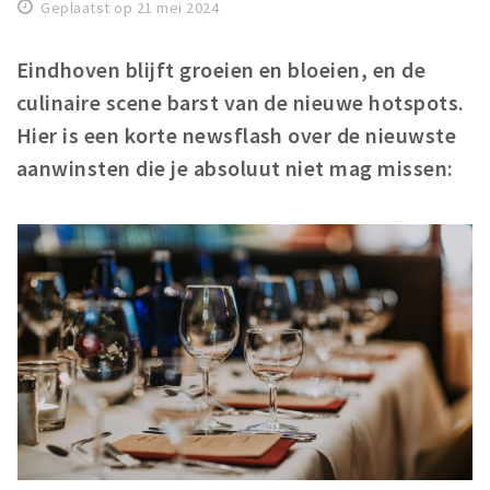
Geplaatst op 21 mei 2024
Winkels
Werken
Eindhoven blijft groeien en bloeien, en de
culinaire scene barst van de nieuwe hotspots.
Aanbiedingen
Hier is een korte newsflash over de nieuwste
Ook reclame maken?
aanwinsten die je absoluut niet mag missen:
Over Eindhovens Rondje
Inloggen