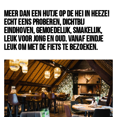
Winkels
MEER DAN EEN HUTJE OP DE HEI IN HEEZE!
Werken
ECHT EENS PROBEREN, DICHTBIJ
Aanbiedingen
EINDHOVEN, GEMOEDELIJK, SMAKELIJK,
LEUK VOOR JONG EN OUD. VANAF EINDJE
Ook reclame maken?
LEUK OM MET DE FIETS TE BEZOEKEN.
Over Eindhovens Rondje
Inloggen