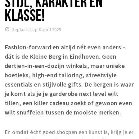
STIJL, KARAKTER EN
Winkels
KLASSE!
Werken
Aanbiedingen
Geplaatst op 8 april 2025
Ook reclame maken?
Fashion-forward en altijd nét even anders –
Over Eindhovens Rondje
dát is de Kleine Berg in Eindhoven. Geen
dertien-in-een-dozijn winkels, maar unieke
boetieks, high-end tailoring, streetstyle
Inloggen
essentials en stijlvolle gifts. De bergen is waar
je komt als je je garderobe next level wilt
tillen, een killer cadeau zoekt of gewoon even
wilt snuffelen tussen de mooiste merken.
En omdat écht goed shoppen een kunst is, krijg je er