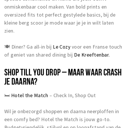
onmiskenbaar cool maken. Van bold prints en
oversized fits tot perfect gestylede basics, bij de
kleine berg scoor je mode waar je je in wilt laten
zien.
🍽 Diner? Ga all-in bij
Le Cozy
voor een Franse touch
of geniet van shared dining bij
De Kreeftenbar.
SHOP TILL YOU DROP – MAAR WAAR CRASH
JE DAARNA?
🛏️
Hotel the Match
– Check In, Shop Out
Wil je onbezorgd shoppen en daarna neerploffen in
een comfy bed? Hotel the Match is jouw go-to.
Budgetvriendelijk, stijlvol en op loopafstand van de