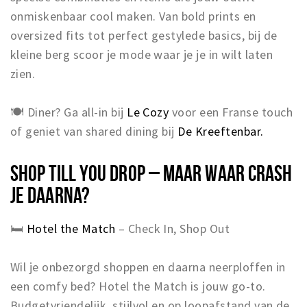
onmiskenbaar cool maken. Van bold prints en
oversized fits tot perfect gestylede basics, bij de
kleine berg scoor je mode waar je je in wilt laten
zien.
🍽 Diner? Ga all-in bij
Le Cozy
voor een Franse touch
of geniet van shared dining bij
De Kreeftenbar.
SHOP TILL YOU DROP – MAAR WAAR CRASH
JE DAARNA?
🛏️
Hotel the Match
– Check In, Shop Out
Wil je onbezorgd shoppen en daarna neerploffen in
een comfy bed? Hotel the Match is jouw go-to.
Budgetvriendelijk, stijlvol en op loopafstand van de