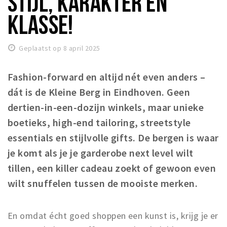
STIJL, KARAKTER EN
Winkels
KLASSE!
Werken
Aanbiedingen
Geplaatst op 8 april 2025
Ook reclame maken?
Fashion-forward en altijd nét even anders –
Over Eindhovens Rondje
dát is de Kleine Berg in Eindhoven. Geen
dertien-in-een-dozijn winkels, maar unieke
boetieks, high-end tailoring, streetstyle
Inloggen
essentials en stijlvolle gifts. De bergen is waar
je komt als je je garderobe next level wilt
tillen, een killer cadeau zoekt of gewoon even
wilt snuffelen tussen de mooiste merken.
En omdat écht goed shoppen een kunst is, krijg je er