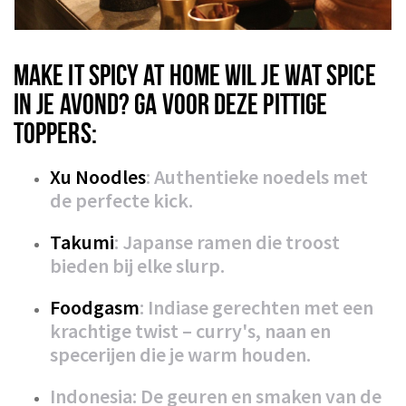
MAKE IT SPICY AT HOME WIL JE WAT SPICE
IN JE AVOND? GA VOOR DEZE PITTIGE
TOPPERS:
Xu Noodles
: Authentieke noedels met
de perfecte kick.
Takumi
: Japanse ramen die troost
bieden bij elke slurp.
Foodgasm
: Indiase gerechten met een
krachtige twist – curry's, naan en
specerijen die je warm houden.
Indonesia: De geuren en smaken van de