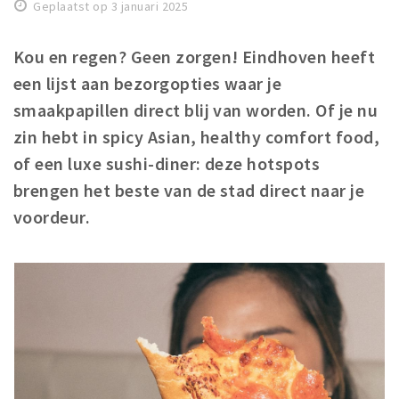
Geplaatst op 3 januari 2025
Winkels
Werken
Kou en regen? Geen zorgen! Eindhoven heeft
een lijst aan bezorgopties waar je
Aanbiedingen
smaakpapillen direct blij van worden. Of je nu
Ook reclame maken?
zin hebt in spicy Asian, healthy comfort food,
Over Eindhovens Rondje
of een luxe sushi-diner: deze hotspots
brengen het beste van de stad direct naar je
Inloggen
voordeur.