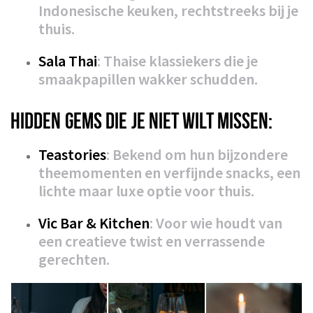
Indonesische keuken, rechtstreeks bij je
thuis.
Sala Thai
: Thaise klassiekers die je
smaakpapillen wakker schudden.
HIDDEN GEMS DIE JE NIET WILT MISSEN:
Teastories
: Bekend om hun bijzondere
theemomenten en verfijnde snacks, een
lichte maar luxe optie voor thuis.
Vic Bar & Kitchen
: Voor wie houdt van
een creatieve twist en verrassende
gerechten.