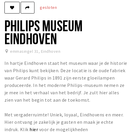
gesloten
Winkels
Werken
PHILIPS MUSEUM
Aanbiedingen
EINDHOVEN
Ook reclame maken?
Over Eindhovens Rondje
emmasingel 31
,
Eindhoven
In hartje Eindhoven staat het museum waar je de historie
Inloggen
van Philips kunt bekijken. Deze locatie is de oude fabriek
waar Gerard Philips in 1891 zijn eerste gloeilampen
produceerde. In het moderne Philips-museum nemen ze
je mee in het verhaal van het bedrijf. Je zult hier alles
zien van het begin tot aan de toekomst.
Met vergaderruimte! Uniek, loyaal, Eindhovens en meer.
Hier ontvang je zakelijk je gasten en maak je echte
indruk. Klik
hier
voor de mogelijkheden