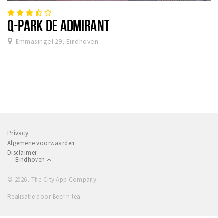
Q-PARK DE ADMIRANT
Emmasingel 29, Eindhoven
Privacy
Algemene voorwaarden
Disclaimer
Eindhoven
© 2026, The City App Company
Realisatie door Beer n tea