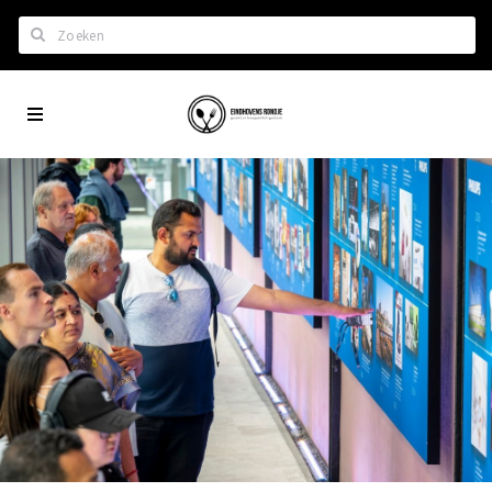
Zoeken
Eindhoven
Home
City
Wil je hiertussen?
App
Het laatste nieuws in Eindhoven
Lijstjes met Eindhoven tips
Roddels...
Restaurants en meer
Agenda
Hotels
Eindhovense Rondjes
Te koop en te huur