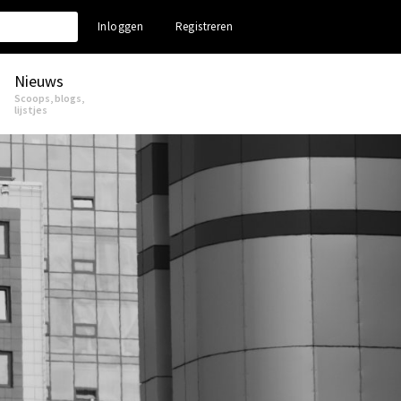
Inloggen
Registreren
Nieuws
Scoops, blogs,
lijstjes