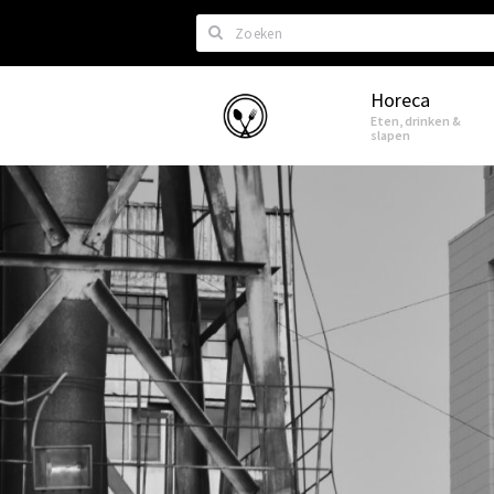
Zoeken
Horeca
Eindhoven
Eten, drinken &
slapen