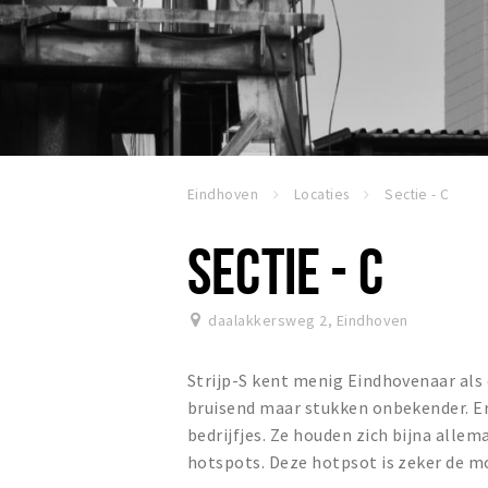
Eindhoven
Locaties
Sectie - C
SECTIE - C
daalakkersweg 2
,
Eindhoven
Strijp-S kent menig Eindhovenaar als 
bruisend maar stukken onbekender. Er
bedrijfjes. Ze houden zich bijna allem
hotspots. Deze hotpsot is zeker de m