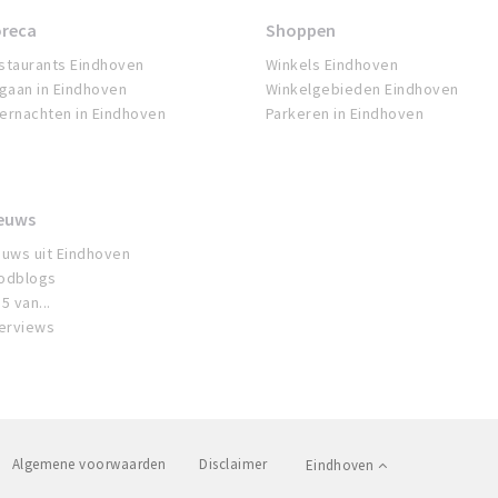
reca
Shoppen
staurants Eindhoven
Winkels Eindhoven
tgaan in Eindhoven
Winkelgebieden Eindhoven
ernachten in Eindhoven
Parkeren in Eindhoven
euws
euws uit Eindhoven
odblogs
5 van...
terviews
Algemene voorwaarden
Disclaimer
Eindhoven