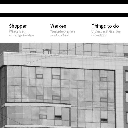
Shoppen
Werken
Things to do
Winkels en
Werkplekken en
Uitjes, activiteiten
winkelgebieden
werkaanbod
en natuur