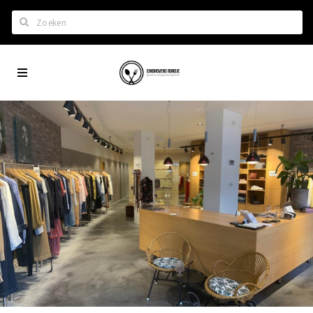
Zoeken
Eindhoven
Home
City
Wil je hiertussen?
App
Het laatste nieuws in Eindhoven
Lijstjes met Eindhoven tips
Roddels...
Restaurants en meer
Agenda
Hotels
Eindhovense Rondjes
Te koop en te huur