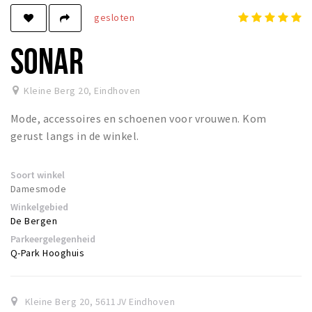
gesloten
Winkels
Werken
SONAR
Aanbiedingen
Kleine Berg 20
,
Eindhoven
Ook reclame maken?
Mode, accessoires en schoenen voor vrouwen. Kom
Over Eindhovens Rondje
gerust langs in de winkel.
Inloggen
Soort winkel
Damesmode
Winkelgebied
De Bergen
Parkeergelegenheid
Q-Park Hooghuis
Kleine Berg 20
,
5611JV
Eindhoven