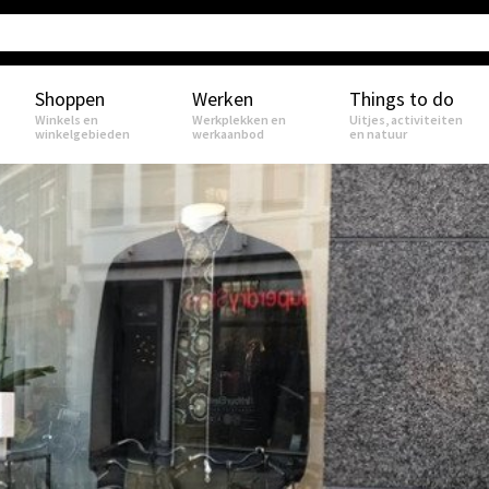
Shoppen
Werken
Things to do
Winkels en
Werkplekken en
Uitjes, activiteiten
winkelgebieden
werkaanbod
en natuur