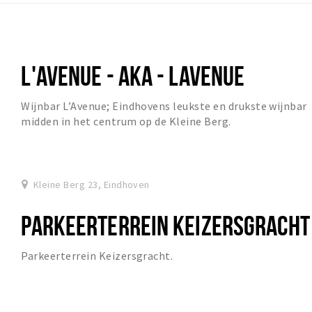
L'AVENUE - AKA - LAVENUE
Wijnbar L’Avenue; Eindhovens leukste en drukste wijnbar
midden in het centrum op de Kleine Berg.
Kleine Berg 23, Eindhoven
PARKEERTERREIN KEIZERSGRACHT
Parkeerterrein Keizersgracht.