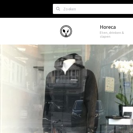
Zoeken
Horeca
Eindhoven
Eten, drinken &
slapen