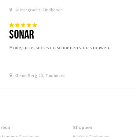
Keizergracht, Eindhoven
SONAR
Mode, accessoires en schoenen voor vrouwen.
Kleine Berg 20, Eindhoven
reca
Shoppen
staurants Eindhoven
Winkels Eindhoven