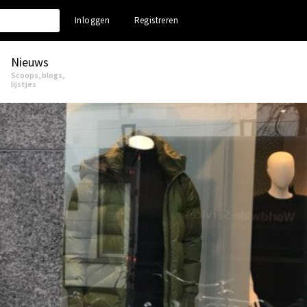
Inloggen
Registreren
Nieuws
Scoops, blogs,
lijstjes