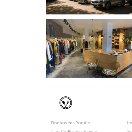
Eindhoven
Eindhovens Rondje
Ho
Over Eindhovens Rondje
Re