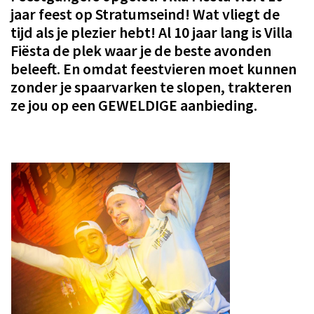
jaar feest op Stratumseind!
Wat vliegt de
Winkels
tijd als je plezier hebt! Al 10 jaar lang is Villa
Werken
Fiësta de plek waar je de beste avonden
Aanbiedingen
beleeft. En omdat feestvieren moet kunnen
zonder je spaarvarken te slopen, trakteren
Ook reclame maken?
ze jou op een GEWELDIGE aanbieding.
Over Eindhovens Rondje
Inloggen