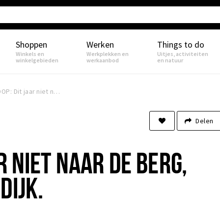
Shoppen
Werken
Things to do
Winkels en
Werkplekken en
Uitjes, activiteiten
winkelgebieden
werkaanbod
en natuur
SCOOP: Dit jaar niet naar de Berg, maar naar de Dijk.
Delen
R NIET NAAR DE BERG,
DIJK.