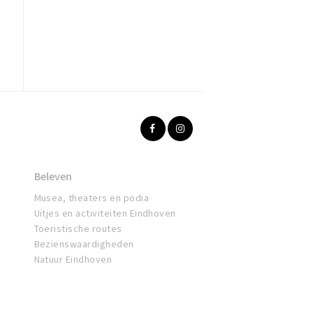
Beleven
Musea, theaters en podia
Uitjes en activiteiten Eindhoven
Toeristische routes
Bezienswaardigheden
Natuur Eindhoven