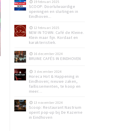
19 februari 2025
SCOOP: Doorlulwaardige
openingen en sluitingen in
Eindhoven...
12 februari 2025
NEW IN TOWN: Café de Kleine.
Klein maar fijn. Kordaat en
karakteristiek.
16 december 2024
BRUINE CAFÉS IN EINDHOVEN
3 december 2024
Horeca Hot & Happening in
Eindhoven; nieuwe zaken,
faillissementen, te koop en
meer…
13 november 2024
Scoop: Restaurant Nastrium
opent pop-up bij De Kazerne
in Eindhoven