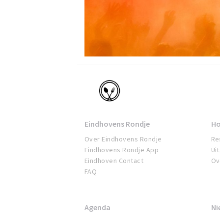
Eindhoven
Eindhovens Rondje
Ho
Over Eindhovens Rondje
Re
Eindhovens Rondje App
Ui
Eindhoven Contact
Ov
FAQ
Agenda
Ni