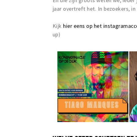
En die zijn groots weten we, ieder j
jaar overtreft het. In bezoekers, in 
Kijk
hier eens op het instagramac
up)