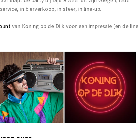
aar klapt de party bij Dijk 9 weer uit zijn voegen, ieder
service, in bierverkoop, in sfeer, in line-up.
count
van Koning op de Dijk voor een impressie (en de lin