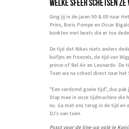
WELKE SFEER SCHETSEN ZE
Ging jij in de jaren 90 & 00 naar 
Prins, Boris Pompe en Oscar Bigal
bonkten met beats die er toe deden
De tijd dat Nikes niets anders ded
kuifjes en froezels, de tijd van Wi
prince of Bel Air en Leonardo. De 
Toen we na school direct naar het
"Een verdomd goeie tijd", dus pak j
Stap mee in onze tijdmachine die 
nu. Ga met ons terug in de tijd en
DJ's van toen.
Pssst voor de line-up volg je Kon