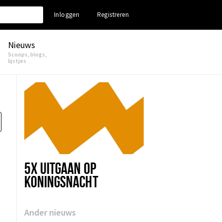
Inloggen
Registreren
Nieuws
Scoops, blogs,
lijstjes
5X UITGAAN OP
KONINGSNACHT
Ander nieuws