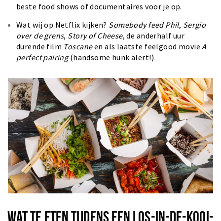
beste food shows of documentaires voor je op.
Wat wij op Netflix kijken?
Somebody feed Phil
,
Sergio
over de grens
,
Story of Cheese
, de anderhalf uur
durende film
Toscane
en als laatste feelgood movie
A
perfect pairing
(handsome hunk alert!)
WAT TE ETEN TIJDENS EEN LOS-IN-DE-KOOI-