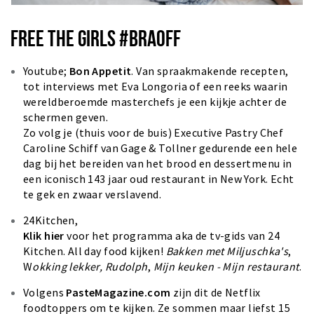
FREE THE GIRLS #BRAOFF
Youtube;
Bon Appetit
. Van spraakmakende recepten,
tot interviews met Eva Longoria of een reeks waarin
wereldberoemde masterchefs je een kijkje achter de
schermen geven.
Zo volg je (thuis voor de buis) Executive Pastry Chef
Caroline Schiff van Gage & Tollner gedurende een hele
dag bij het bereiden van het brood en dessertmenu in
een iconisch 143 jaar oud restaurant in New York. Echt
te gek en zwaar verslavend.
24Kitchen,
Klik
hier
voor het programma aka de tv-gids
van 24
Kitchen. All day food kijken!
Bakken met Miljuschka
's
,
W
okking lekker,
Rudolph
,
Mijn keuken - Mijn restaurant
.
Volgens
PasteMagazine.com
zijn dit de Netflix
foodtoppers om te kijken. Ze sommen maar liefst 15