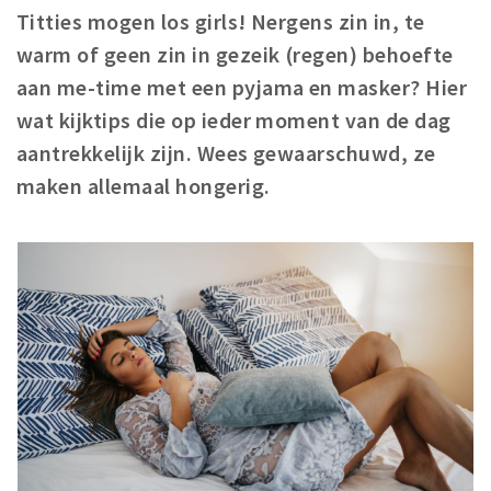
Titties mogen los girls! Nergens zin in, te
Winkels
warm of geen zin in gezeik (regen) behoefte
Werken
aan me-time met een pyjama en masker? Hier
Aanbiedingen
wat kijktips die op ieder moment van de dag
aantrekkelijk zijn. Wees gewaarschuwd, ze
Ook reclame maken?
maken allemaal hongerig.
Over Eindhovens Rondje
Inloggen