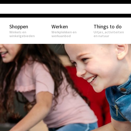
Shoppen
Werken
Things to do
Winkels en
Werkplekken en
Uitjes, activiteiten
winkelgebieden
werkaanbod
en natuur