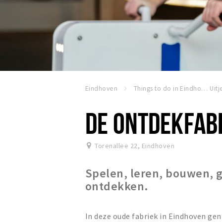
Eindhoven
Things to do in Eindhoven
Uitj
DE ONTDEKFAB
Torenallee 22
,
Eindhoven
Spelen, leren, bouwen, 
ontdekken.
In deze oude fabriek in Eindhoven geni