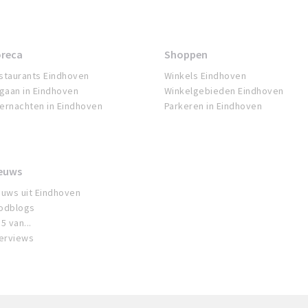
reca
Shoppen
staurants Eindhoven
Winkels Eindhoven
tgaan in Eindhoven
Winkelgebieden Eindhoven
ernachten in Eindhoven
Parkeren in Eindhoven
euws
euws uit Eindhoven
odblogs
5 van...
terviews