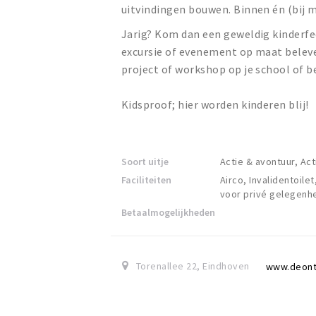
uitvindingen bouwen. Binnen én (bij m
Jarig? Kom dan een geweldig kinderfe
excursie of evenement op maat belev
project of workshop op je school of be
Kidsproof; hier worden kinderen blij!
Soort uitje
Actie & avontuur, Act
Faciliteiten
Airco, Invalidentoile
voor privé gelegenh
Betaalmogelijkheden
Torenallee 22
,
Eindhoven
www.deont