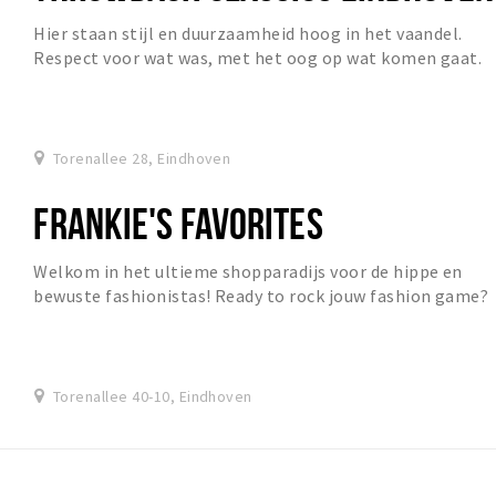
Hier staan stijl en duurzaamheid hoog in het vaandel.
Respect voor wat was, met het oog op wat komen gaat.
Torenallee 28, Eindhoven
FRANKIE'S FAVORITES
Welkom in het ultieme shopparadijs voor de hippe en
bewuste fashionistas! Ready to rock jouw fashion game?
Let's slay!
Torenallee 40-10, Eindhoven