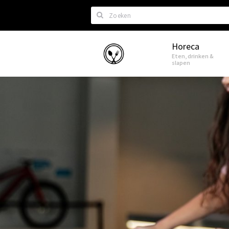
Zoeken
Horeca
Eindhoven
Eten, drinken &
slapen