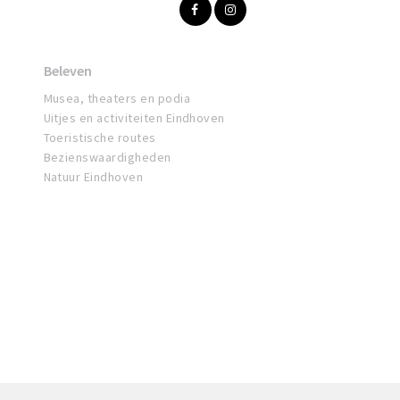
Beleven
Musea, theaters en podia
Uitjes en activiteiten Eindhoven
Toeristische routes
Bezienswaardigheden
Natuur Eindhoven