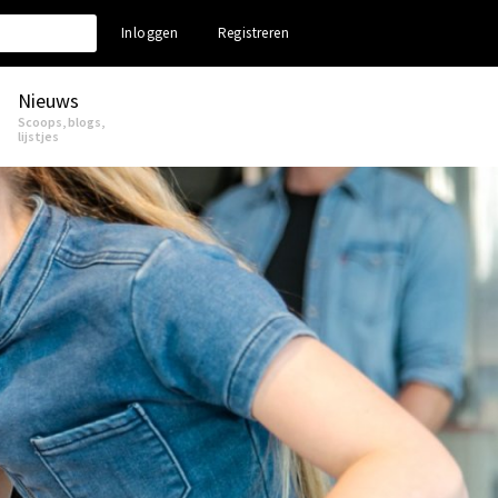
Inloggen
Registreren
Nieuws
Scoops, blogs,
lijstjes