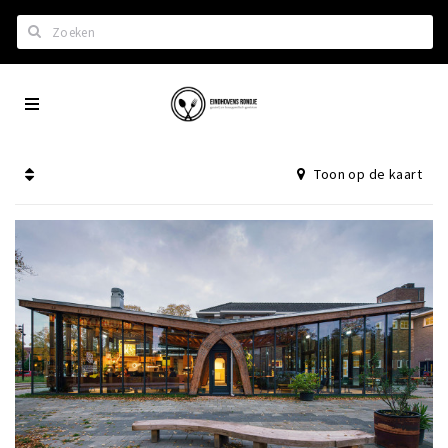
Zoeken
Eindhoven
Home
City
Wil je hiertussen?
App
Toon op de kaart
Het laatste nieuws in Eindhoven
Lijstjes met Eindhoven tips
Roddels...
Restaurants en meer
Agenda
Hotels
Eindhovense Rondjes
Te koop en te huur