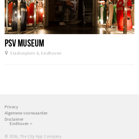
PSV MUSEUM
Stadionplein 4, Eindhoven
Privacy
Algemene voorwaarden
Disclaimer
Eindhoven
© 2026, The City App Company