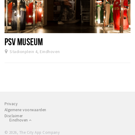
PSV MUSEUM
Stadionplein 4, Eindhoven
Privacy
Algemene voorwaarden
Disclaimer
Eindhoven
© 2026, The City App Company