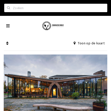
Zoeken
Eindhoven
Home
City
Wil je hiertussen?
App
Toon op de kaart
Het laatste nieuws in Eindhoven
Lijstjes met Eindhoven tips
Roddels...
Restaurants en meer
Agenda
Hotels
Eindhovense Rondjes
Te koop en te huur